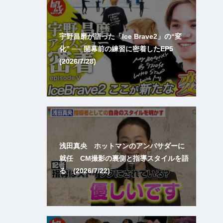
宇野昌磨が語った「Ice Brave2」の“変
化” ── 開幕前の練習に密着したEP5
(2026/7/28)
浅田真央 ホットマンのアンバサダーに
就任 CM撮影の裏側と指導スタイルを語
る (2026/7/22)