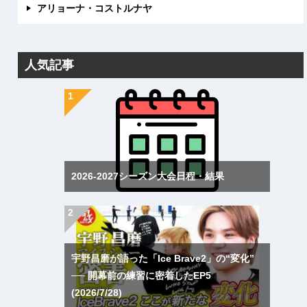
アリョーナ・コストルナヤ
人気記事
2026-2027シーズン大会日程・結果
宇野昌磨が語った「Ice Brave2」の“変化”
── 開幕前の練習に密着したEP5
(2026/7/28)