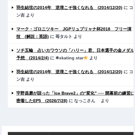
羽生結弦の2014年 逆境こそ強くなれる (2014/12/20)
に
コ
ン吉
より
マーク・ゴロニツキー JGPリュブリャナ杯2018 フリー演
技 (解説：英語)
に
苺タルト
より
ソチ五輪 占いカワウソの「ハリー」君、日本選手の金メダル
予想 (2014/2/4)
に
❄skating star
より
羽生結弦の2014年 逆境こそ強くなれる (2014/12/20)
に
コ
ン吉
より
宇野昌磨が語った「Ice Brave2」の“変化” ── 開幕前の練習に
密着したEP5 (2026/7/28)
に
なっこさん
より