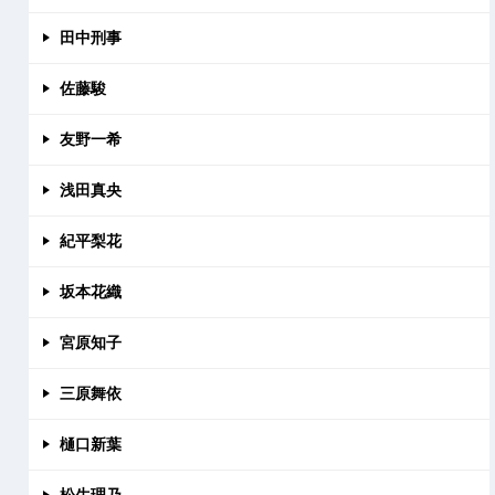
田中刑事
佐藤駿
友野一希
浅田真央
紀平梨花
坂本花織
宮原知子
三原舞依
樋口新葉
松生理乃