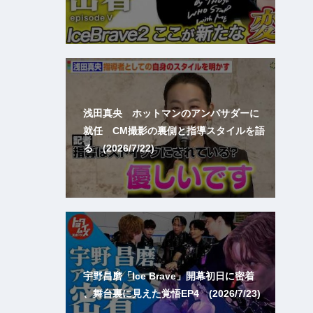
浅田真央 ホットマンのアンバサダーに
就任 CM撮影の裏側と指導スタイルを語
る (2026/7/22)
宇野昌磨「Ice Brave」開幕初日に密着
、舞台裏に見えた覚悟EP4 (2026/7/23)