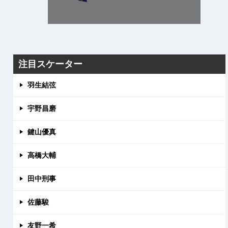
注目スケーター
羽生結弦
宇野昌磨
鍵山優真
高橋大輔
田中刑事
佐藤駿
友野一希