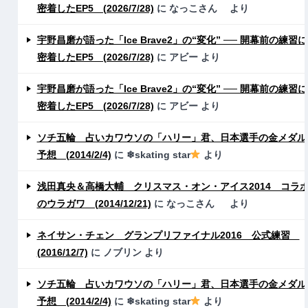
密着したEP5 (2026/7/28)
に
なっこさん
より
宇野昌磨が語った「Ice Brave2」の“変化” ── 開幕前の練習に
密着したEP5 (2026/7/28)
に
アビー
より
宇野昌磨が語った「Ice Brave2」の“変化” ── 開幕前の練習に
密着したEP5 (2026/7/28)
に
アビー
より
ソチ五輪 占いカワウソの「ハリー」君、日本選手の金メダル
予想 (2014/2/4)
に
❄skating star
より
浅田真央＆高橋大輔 クリスマス・オン・アイス2014 コラ
のウラガワ (2014/12/21)
に
なっこさん
より
ネイサン・チェン グランプリファイナル2016 公式練習
(2016/12/7)
に
ノブリン
より
ソチ五輪 占いカワウソの「ハリー」君、日本選手の金メダル
予想 (2014/2/4)
に
❄skating star
より