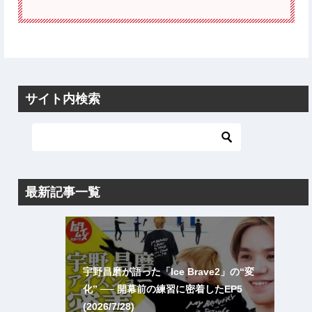
サイト内検索
最新記事一覧
宇野昌磨が語った「Ice Brave2」の“変
化” ── 開幕前の練習に密着したEP5
(2026/7/28)