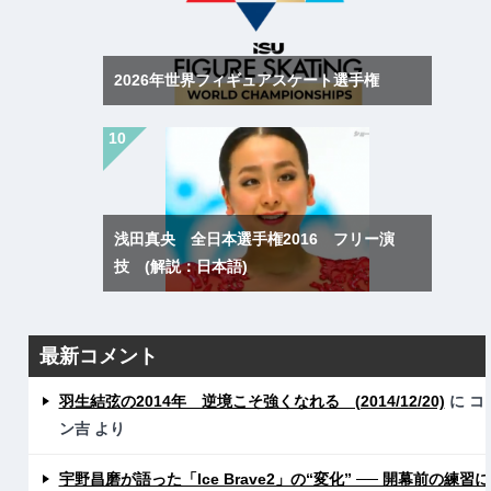
2026年世界フィギュアスケート選手権
浅田真央 全日本選手権2016 フリー演
技 (解説：日本語)
最新コメント
羽生結弦の2014年 逆境こそ強くなれる (2014/12/20)
に
コ
ン吉
より
宇野昌磨が語った「Ice Brave2」の“変化” ── 開幕前の練習に