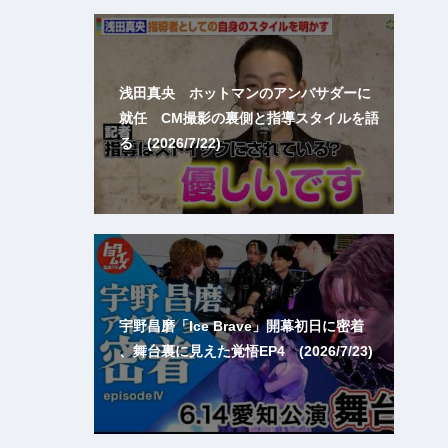
浅田真央 ホットマンのアンバサダーに
就任 CM撮影の裏側と指導スタイルを語
る (2026/7/22)
宇野昌磨「Ice Brave」開幕初日に密着
、舞台裏に見えた覚悟EP4 (2026/7/23)