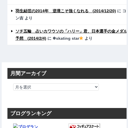
羽生結弦の2014年 逆境こそ強くなれる (2014/12/20)
に
コ
ン吉
より
ソチ五輪 占いカワウソの「ハリー」君、日本選手の金メダル
予想 (2014/2/4)
に
❄skating star
より
月間アーカイブ
ブログランキング