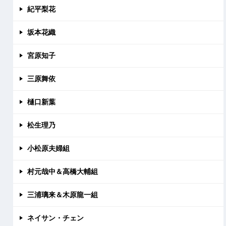
紀平梨花
坂本花織
宮原知子
三原舞依
樋口新葉
松生理乃
小松原夫婦組
村元哉中＆高橋大輔組
三浦璃来＆木原龍一組
ネイサン・チェン