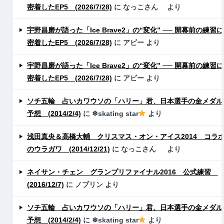
密着したEP5 (2026/7/28)
に
なっこさん
より
宇野昌磨が語った「Ice Brave2」の“変化” ── 開幕前の練習に
密着したEP5 (2026/7/28)
に
アビー
より
宇野昌磨が語った「Ice Brave2」の“変化” ── 開幕前の練習に
密着したEP5 (2026/7/28)
に
アビー
より
ソチ五輪 占いカワウソの「ハリー」君、日本選手の金メダル
予想 (2014/2/4)
に
❄skating star
より
浅田真央＆高橋大輔 クリスマス・オン・アイス2014 コラ
のウラガワ (2014/12/21)
に
なっこさん
より
ネイサン・チェン グランプリファイナル2016 公式練習
(2016/12/7)
に
ノブリン
より
ソチ五輪 占いカワウソの「ハリー」君、日本選手の金メダル
予想 (2014/2/4)
に
❄skating star
より