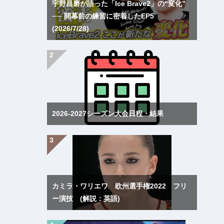
宇野昌磨が語った「Ice Brave2」の“変化”
── 開幕前の練習に密着したEP5
(2026/7/28)
2026-2027シーズン大会日程・結果
カミラ・ワリエワ 欧州選手権2022 フリ
ー演技 (解説：英語)