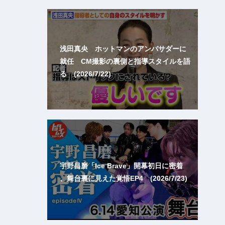
浅田真央 ホットマンのアンバサダーに
就任 CM撮影の裏側と指導スタイルを語
る (2026/7/22)
宇野昌磨「Ice Brave」開幕初日に密着
、舞台裏に見えた覚悟EP4 (2026/7/23)