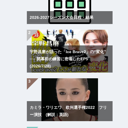
2026-2027シーズン大会日程・結果
宇野昌磨が語った「Ice Brave2」の“変化”
── 開幕前の練習に密着したEP5
(2026/7/28)
カミラ・ワリエワ 欧州選手権2022 フリ
ー演技 (解説：英語)