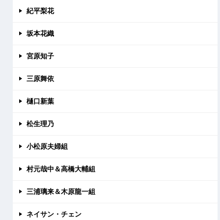
紀平梨花
坂本花織
宮原知子
三原舞依
樋口新葉
松生理乃
小松原夫婦組
村元哉中＆高橋大輔組
三浦璃来＆木原龍一組
ネイサン・チェン