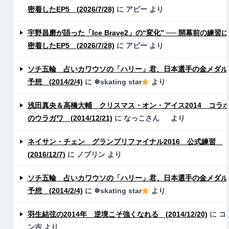
密着したEP5 (2026/7/28)
に
アビー
より
宇野昌磨が語った「Ice Brave2」の“変化” ── 開幕前の練習に
密着したEP5 (2026/7/28)
に
アビー
より
ソチ五輪 占いカワウソの「ハリー」君、日本選手の金メダル
予想 (2014/2/4)
に
❄skating star
より
浅田真央＆高橋大輔 クリスマス・オン・アイス2014 コラ
のウラガワ (2014/12/21)
に
なっこさん
より
ネイサン・チェン グランプリファイナル2016 公式練習
(2016/12/7)
に
ノブリン
より
ソチ五輪 占いカワウソの「ハリー」君、日本選手の金メダル
予想 (2014/2/4)
に
❄skating star
より
羽生結弦の2014年 逆境こそ強くなれる (2014/12/20)
に
コ
ン吉
より