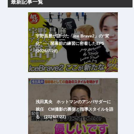
最新記事一覧
宇野昌磨が語った「Ice Brave2」の“変
化” ── 開幕前の練習に密着したEP5
(2026/7/28)
浅田真央 ホットマンのアンバサダーに
就任 CM撮影の裏側と指導スタイルを語
る (2026/7/22)