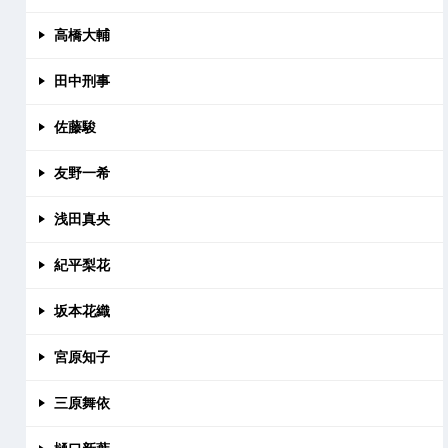
高橋大輔
田中刑事
佐藤駿
友野一希
浅田真央
紀平梨花
坂本花織
宮原知子
三原舞依