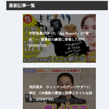
最新記事一覧
宇野昌磨が語った「Ice Brave2」の“変
化” ── 開幕前の練習に密着したEP5
(2026/7/28)
浅田真央 ホットマンのアンバサダーに
就任 CM撮影の裏側と指導スタイルを語
る (2026/7/22)