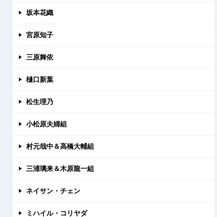
坂本花織
宮原知子
三原舞依
樋口新葉
松生理乃
小松原夫婦組
村元哉中＆高橋大輔組
三浦璃来＆木原龍一組
ネイサン・チェン
ミハイル・コリヤダ