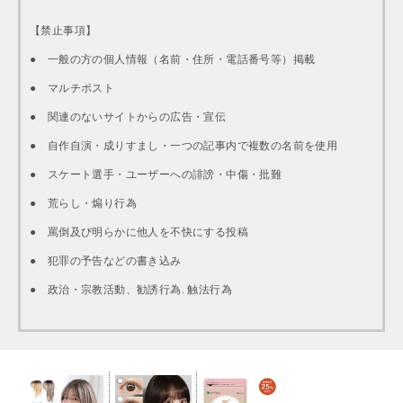
【禁止事項】
● 一般の方の個人情報（名前・住所・電話番号等）掲載
● マルチポスト
● 関連のないサイトからの広告・宣伝
● 自作自演・成りすまし・一つの記事内で複数の名前を使用
● スケート選手・ユーザーへの誹謗・中傷・批難
● 荒らし・煽り行為
● 罵倒及び明らかに他人を不快にする投稿
● 犯罪の予告などの書き込み
● 政治・宗教活動、勧誘行為. 触法行為