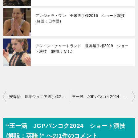
アンジェラ・ワン 全米選手権2016 ショート演技
(解説：日本語)
アレイン・チャートランド 世界選手権2019 ショー
ト演技 (解説：なし)
投
安香怡 世界ジュニア選手権2023 ショート演技 (解説：英語 )
王一涵 JGPバンコク2024 フリー演技 (解説：英語 )
稿
ナ
ビ
“王一涵 JGPバンコク2024 ショート演技
ゲ
(解説：英語 )” への1件のコメント