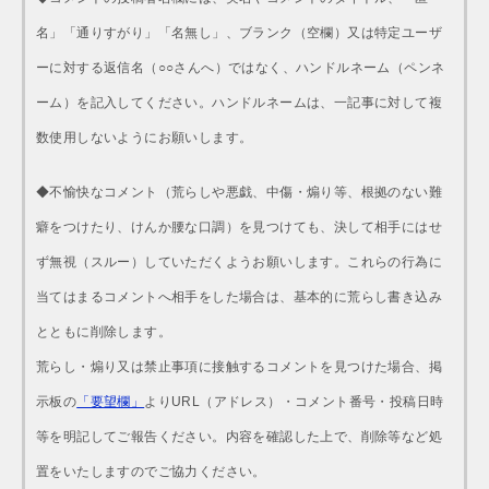
名」「通りすがり」「名無し」、ブランク（空欄）又は特定ユーザ
ーに対する返信名（○○さんへ）ではなく、ハンドルネーム（ペンネ
ーム）を記入してください。ハンドルネームは、一記事に対して複
数使用しないようにお願いします。
◆不愉快なコメント（荒らしや悪戯、中傷・煽り等、根拠のない難
癖をつけたり、けんか腰な口調）を見つけても、決して相手にはせ
ず無視（スルー）していただくようお願いします。これらの行為に
当てはまるコメントへ相手をした場合は、基本的に荒らし書き込み
とともに削除します。
荒らし・煽り又は禁止事項に接触するコメントを見つけた場合、掲
示板の
「要望欄」
よりURL（アドレス）・コメント番号・投稿日時
等を明記してご報告ください。内容を確認した上で、削除等など処
置をいたしますのでご協力ください。