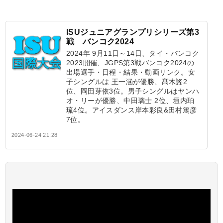
ISUジュニアグランプリシリーズ第3
戦 バンコク2024
2024年 9月11日～14日、タイ・バンコク
2023開催、JGPS第3戦バンコク2024の
出場選手・日程・結果・動画リンク。女
子シングルは 王一涵が優勝、髙木謠2
位、岡田芽依3位。男子シングルはヤンハ
オ・リーが優勝、中田璃士 2位、垣内珀
琉4位。アイスダンス岸本彩良&田村篤彦
7位。
2024-06-24 21:28