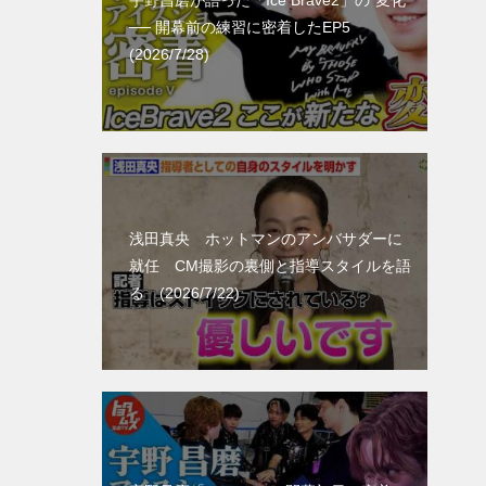
宇野昌磨が語った「Ice Brave2」の“変化”
── 開幕前の練習に密着したEP5
(2026/7/28)
浅田真央 ホットマンのアンバサダーに
就任 CM撮影の裏側と指導スタイルを語
る (2026/7/22)