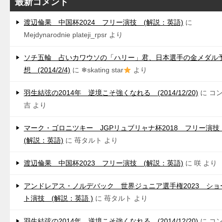
最新コメント
渡辺倫果 中国杯2024 フリー演技 (解説：英語)
に
Mejdynarodnie plateji_rpsr
より
ソチ五輪 占いカワウソの「ハリー」君、日本選手の金メダル
想 (2014/2/4)
に
❄skating star
より
羽生結弦の2014年 逆境こそ強くなれる (2014/12/20)
に
コ
吉
より
マーク・ゴロニツキー JGPリュブリャナ杯2018 フリー演
(解説：英語)
に
苺タルト
より
渡辺倫果 中国杯2023 フリー演技 (解説：英語)
に
咲
より
アンドレアス・ノルデバック 世界ジュニア選手権2023 ショ
ト演技 (解説：英語 )
に
苺タルト
より
羽生結弦の2014年 逆境こそ強くなれる (2014/12/20)
に
コ