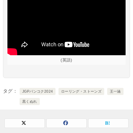
(英語)
タグ
JGPバンコク2024
ローリング・ストーンズ
王一涵
黒くぬれ