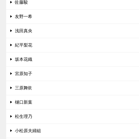
佐藤駿
友野一希
浅田真央
紀平梨花
坂本花織
宮原知子
三原舞依
樋口新葉
松生理乃
小松原夫婦組