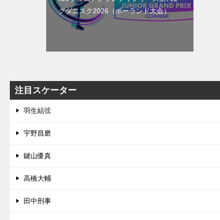
グダニスク2026（ポーランド大会）
注目スケーター
羽生結弦
宇野昌磨
鍵山優真
高橋大輔
田中刑事