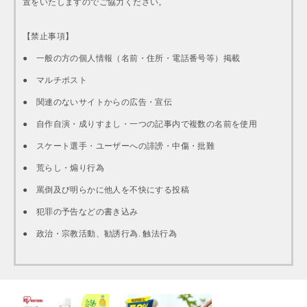
置をいたしますのでご協力ください。
【禁止事項】
● 一般の方の個人情報（名前・住所・電話番号等）掲載
● マルチポスト
● 関連のないサイトからの広告・宣伝
● 自作自演・成りすまし・一つの記事内で複数の名前を使用
● スケート選手・ユーザーへの誹謗・中傷・批難
● 荒らし・煽り行為
● 罵倒及び明らかに他人を不快にする投稿
● 犯罪の予告などの書き込み
● 政治・宗教活動、勧誘行為. 触法行為