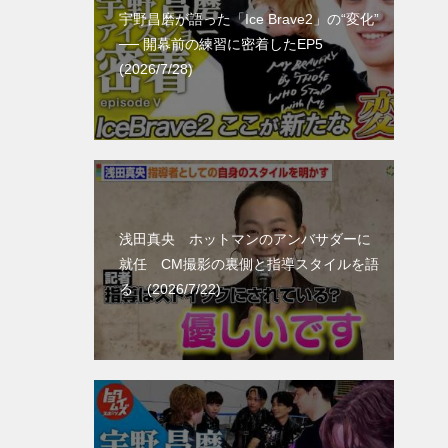
宇野昌磨が語った「Ice Brave2」の“変化”
── 開幕前の練習に密着したEP5
(2026/7/28)
浅田真央 ホットマンのアンバサダーに
就任 CM撮影の裏側と指導スタイルを語
る (2026/7/22)