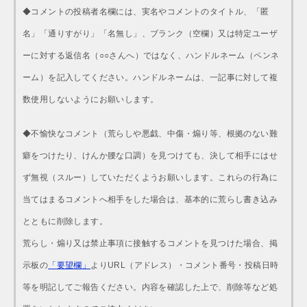
◆コメントの投稿者名欄には、実名やコメントのタイトル、「匿
名」「通りすがり」「名無し」、ブランク（空欄）又は特定ユーザ
ーに対する返信名（○○さんへ）ではなく、ハンドルネーム（ペンネ
ーム）を記入してください。ハンドルネームは、一記事に対して複
数使用しないようにお願いします。
◆不愉快なコメント（荒らしや悪戯、中傷・煽り等、根拠のない難
癖をつけたり、けんか腰な口調）を見つけても、決して相手にはせ
ず無視（スルー）していただくようお願いします。これらの行為に
当てはまるコメントへ相手をした場合は、基本的に荒らし書き込み
とともに削除します。
荒らし・煽り又は禁止事項に接触するコメントを見つけた場合、掲
示板の
「要望欄」
よりURL（アドレス）・コメント番号・投稿日時
等を明記してご報告ください。内容を確認した上で、削除等など処