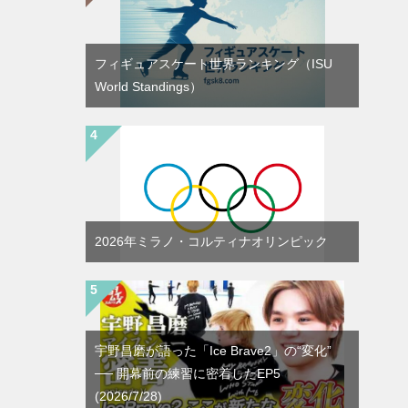
フィギュアスケート世界ランキング（ISU
World Standings）
2026年ミラノ・コルティナオリンピック
宇野昌磨が語った「Ice Brave2」の“変化”
── 開幕前の練習に密着したEP5
(2026/7/28)