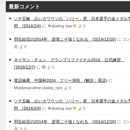
最新コメント
ソチ五輪 占いカワウソの「ハリー」君、日本選手の金メダル
想 (2014/2/4)
に
❄skating star
より
羽生結弦の2014年 逆境こそ強くなれる (2014/12/20)
に
コ
吉
より
ネイサン・チェン グランプリファイナル2016 公式練習
(2016/12/7)
に
咲
より
渡辺倫果 中国杯2024 フリー演技 (解説：英語)
に
Mejdynarodnie plateji_rpsr
より
ソチ五輪 占いカワウソの「ハリー」君、日本選手の金メダル
想 (2014/2/4)
に
❄skating star
より
羽生結弦の2014年 逆境こそ強くなれる (2014/12/20)
に
コ
吉
より