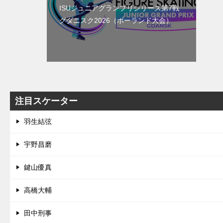
ISUジュニアグランプリシリーズ第7戦
グダニスク2026（ポーランド大会）
注目スケーター
羽生結弦
宇野昌磨
鍵山優真
高橋大輔
田中刑事