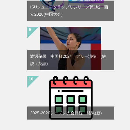
ISUジュニアグランプリシリーズ第1戦 西
安2026(中国大会)
渡辺倫果 中国杯2024 フリー演技 (解
説：英語)
2025-2026シーズン大会日程・結果(新)