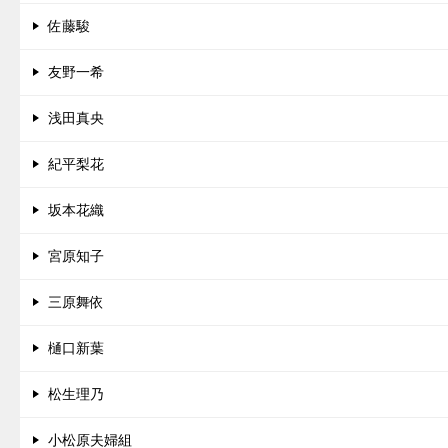
佐藤駿
友野一希
浅田真央
紀平梨花
坂本花織
宮原知子
三原舞依
樋口新葉
松生理乃
小松原夫婦組