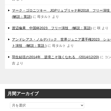
マーク・ゴロニツキー JGPリュブリャナ杯2018 フリー演
(解説：英語)
に
苺タルト
より
渡辺倫果 中国杯2023 フリー演技 (解説：英語)
に
咲
より
アンドレアス・ノルデバック 世界ジュニア選手権2023 ショ
ト演技 (解説：英語 )
に
苺タルト
より
羽生結弦の2014年 逆境こそ強くなれる (2014/12/20)
に
コ
吉
より
月間アーカイブ