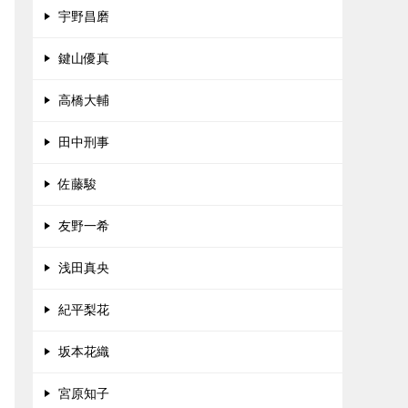
宇野昌磨
鍵山優真
高橋大輔
田中刑事
佐藤駿
友野一希
浅田真央
紀平梨花
坂本花織
宮原知子