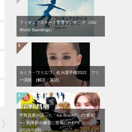
フィギュアスケート世界ランキング（ISU
World Standings）
カミラ・ワリエワ 欧州選手権2022 フリ
ー演技 (解説：英語)
宇野昌磨が語った「Ice Brave2」の“変化”
── 開幕前の練習に密着したEP5
(2026/7/28)