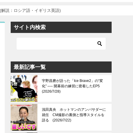
(解説：ロシア語・イギリス英語)
サイト内検索
最新記事一覧
宇野昌磨が語った「Ice Brave2」の“変
化” ── 開幕前の練習に密着したEP5
(2026/7/28)
浅田真央 ホットマンのアンバサダーに
就任 CM撮影の裏側と指導スタイルを
語る (2026/7/22)