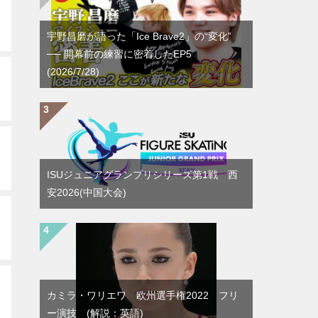
宇野昌磨が語った「Ice Brave2」の“変化”
── 開幕前の練習に密着したEP5
(2026/7/28)
ISUジュニアグランプリシリーズ第1戦 西
安2026(中国大会)
カミラ・ワリエワ 欧州選手権2022 フリ
ー演技 (解説：英語)