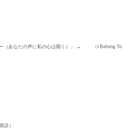
ユー（あなたの声に私の心は開く）」
（I Belong To
英語）