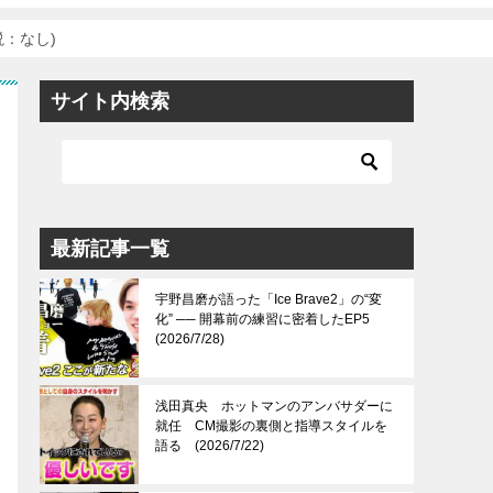
：なし)
サイト内検索
最新記事一覧
宇野昌磨が語った「Ice Brave2」の“変
化” ── 開幕前の練習に密着したEP5
(2026/7/28)
浅田真央 ホットマンのアンバサダーに
就任 CM撮影の裏側と指導スタイルを
語る (2026/7/22)