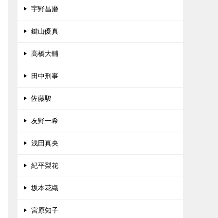
宇野昌磨
鍵山優真
高橋大輔
田中刑事
佐藤駿
友野一希
浅田真央
紀平梨花
坂本花織
宮原知子