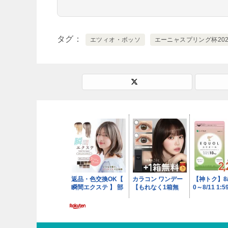
タグ
エツィオ・ボッソ
エーニャスプリング杯202