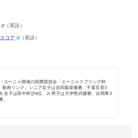
（英語）
スコア
（英語）
リア・エーニャ開催の国際競技会「エーニャスプリング杯
手、動画リンク。シニア女子は吉田陽菜優勝、千葉百音3
r.女子は田中梓沙4位、Jr.男子は片伊勢武優勝、吉岡希3
勝。