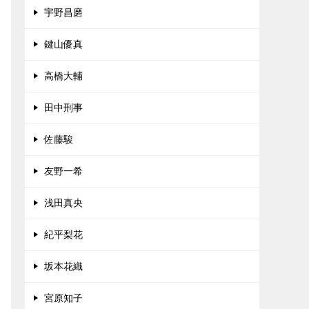
宇野昌磨
鍵山優真
高橋大輔
田中刑事
佐藤駿
友野一希
浅田真央
紀平梨花
坂本花織
宮原知子