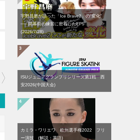
宇野昌磨が語った「Ice Brave2」の“変化”
── 開幕前の練習に密着したEP5
(2026/7/28)
ISUジュニアグランプリシリーズ第1戦 西
安2026(中国大会)
カミラ・ワリエワ 欧州選手権2022 フリ
ー演技 (解説：英語)