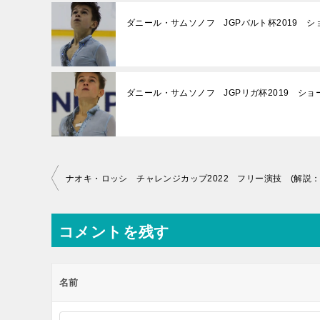
ダニール・サムソノフ JGPバルト杯2019 シ
ダニール・サムソノフ JGPリガ杯2019 ショ
投
ナオキ・ロッシ チャレンジカップ2022 フリー演技 (解説：
稿
ナ
コメントを残す
ビ
ゲ
名前
ー
シ