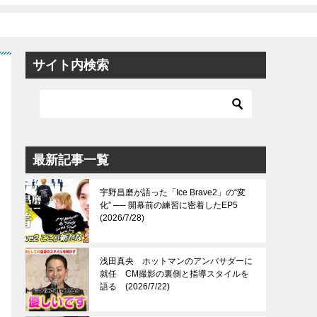
サイト内検索
最新記事一覧
宇野昌磨が語った「Ice Brave2」の“変
化” ── 開幕前の練習に密着したEP5
(2026/7/28)
浅田真央 ホットマンのアンバサダーに
就任 CM撮影の裏側と指導スタイルを
語る (2026/7/22)