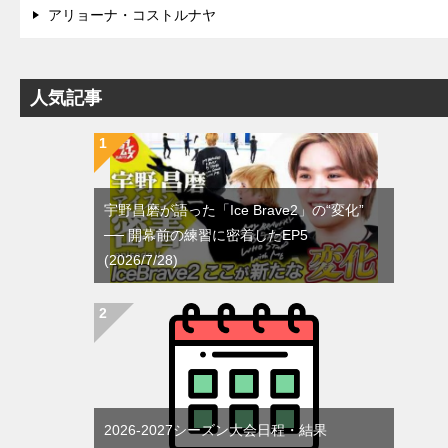
アリョーナ・コストルナヤ
人気記事
宇野昌磨が語った「Ice Brave2」の“変化”
── 開幕前の練習に密着したEP5
(2026/7/28)
2026-2027シーズン大会日程・結果