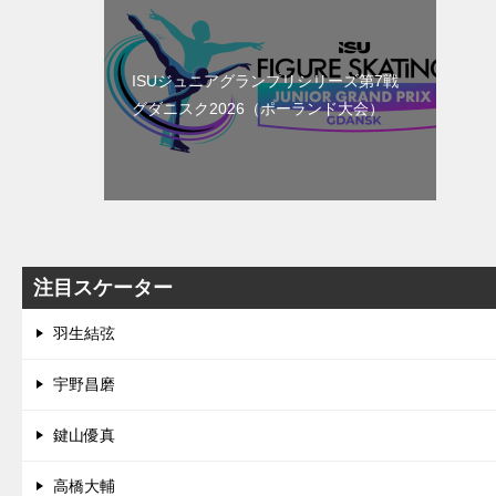
ISUジュニアグランプリシリーズ第7戦
グダニスク2026（ポーランド大会）
注目スケーター
羽生結弦
宇野昌磨
鍵山優真
高橋大輔