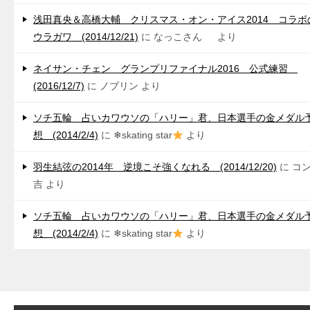
浅田真央＆高橋大輔 クリスマス・オン・アイス2014 コラボ
ウラガワ (2014/12/21)
に
なっこさん
より
ネイサン・チェン グランプリファイナル2016 公式練習
(2016/12/7)
に
ノブリン
より
ソチ五輪 占いカワウソの「ハリー」君、日本選手の金メダル
想 (2014/2/4)
に
❄skating star
より
羽生結弦の2014年 逆境こそ強くなれる (2014/12/20)
に
コ
吉
より
ソチ五輪 占いカワウソの「ハリー」君、日本選手の金メダル
想 (2014/2/4)
に
❄skating star
より