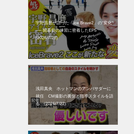
宇野昌磨が語った「Ice Brave2」の“変化”
── 開幕前の練習に密着したEP5
(2026/7/28)
浅田真央 ホットマンのアンバサダーに
就任 CM撮影の裏側と指導スタイルを語
る (2026/7/22)