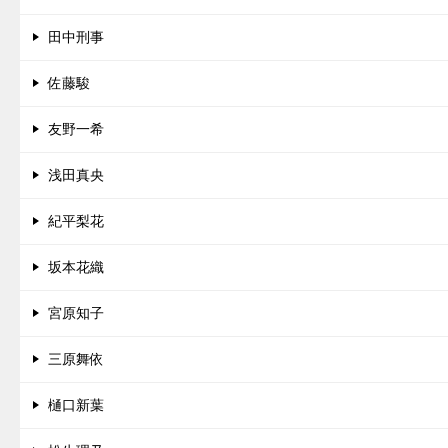
田中刑事
佐藤駿
友野一希
浅田真央
紀平梨花
坂本花織
宮原知子
三原舞依
樋口新葉