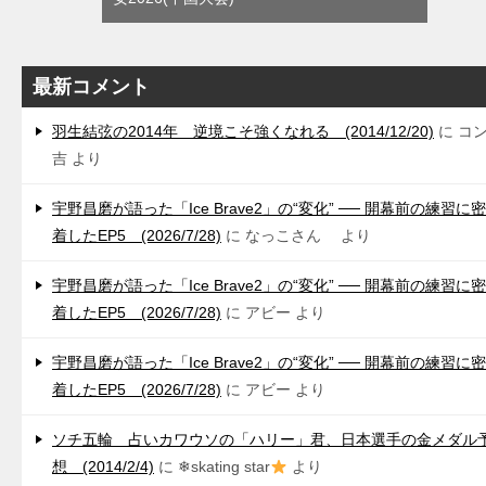
最新コメント
羽生結弦の2014年 逆境こそ強くなれる (2014/12/20)
に
コ
吉
より
宇野昌磨が語った「Ice Brave2」の“変化” ── 開幕前の練習に密
着したEP5 (2026/7/28)
に
なっこさん
より
宇野昌磨が語った「Ice Brave2」の“変化” ── 開幕前の練習に密
着したEP5 (2026/7/28)
に
アビー
より
宇野昌磨が語った「Ice Brave2」の“変化” ── 開幕前の練習に密
着したEP5 (2026/7/28)
に
アビー
より
ソチ五輪 占いカワウソの「ハリー」君、日本選手の金メダル
想 (2014/2/4)
に
❄skating star
より