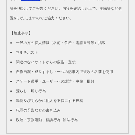
等を明記してご報告ください。内容を確認した上で、削除等など処
置をいたしますのでご協力ください。
【禁止事項】
● 一般の方の個人情報（名前・住所・電話番号等）掲載
● マルチポスト
● 関連のないサイトからの広告・宣伝
● 自作自演・成りすまし・一つの記事内で複数の名前を使用
● スケート選手・ユーザーへの誹謗・中傷・批難
● 荒らし・煽り行為
● 罵倒及び明らかに他人を不快にする投稿
● 犯罪の予告などの書き込み
● 政治・宗教活動、勧誘行為. 触法行為