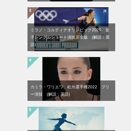
ミラノ・コルティナオリンピック2026 女
子シングルショート演技完全版 (解説：英
語)
カミラ・ワリエワ 欧州選手権2022 フリ
ー演技 (解説：英語)