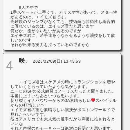
6人の中で
1番スケートが上手くて、カリスマ性があって、スター性
があるのは、エイモズ君です。
高難度のジャンプがなくても、技術面も芸術性も総合的
に優れているのは、エイモズ君だと思います
何だか、歯がゆい思いがあるのですが
エイモズ君に、若手達をうならせるような演技をして欲
しいのです
それが出来る実力を持っているのですから
咲
4
:
2025/02/09(日) 13:45:59
エイモズ君はスケアメの時にトランジションを増や
していくと言っていたような気がします。
ユーロのSPの公式練習はノーミスだったと聞きました。
本当に上手いなあといつも思います。
切り裂くイナバウワーからの3A素晴らしい
スパイラル
からの4T惜しい〜
エイモズ君の望む素晴らしい演技がボストンワールドで
見れたらいいです。
彼はアメリカでも大人気の選手だから声援に推されると
いいな
それと声援のきゃーきゃーは絶対に必要だと思います。