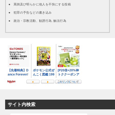
● 罵倒及び明らかに他人を不快にする投稿
● 犯罪の予告などの書き込み
● 政治・宗教活動、勧誘行為. 触法行為
サイト内検索