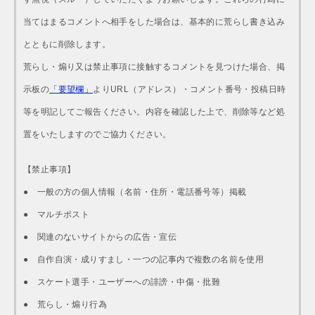
当てはまるコメントへ相手をした場合は、基本的に荒らし書き込み
とともに削除します。
荒らし・煽り又は禁止事項に接触するコメントを見つけた場合、掲
示板の
「要望欄」
よりURL（アドレス）・コメント番号・投稿日時
等を明記してご報告ください。内容を確認した上で、削除等など処
置をいたしますのでご協力ください。
【禁止事項】
● 一般の方の個人情報（名前・住所・電話番号等）掲載
● マルチポスト
● 関連のないサイトからの広告・宣伝
● 自作自演・成りすまし・一つの記事内で複数の名前を使用
● スケート選手・ユーザーへの誹謗・中傷・批難
● 荒らし・煽り行為