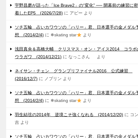
宇野昌磨が語った「Ice Brave2」の“変化” ── 開幕前の練習に密
着したEP5 (2026/7/28)
に
アビー
より
ソチ五輪 占いカワウソの「ハリー」君、日本選手の金メダル
想 (2014/2/4)
に
❄skating star
より
浅田真央＆高橋大輔 クリスマス・オン・アイス2014 コラボ
ウラガワ (2014/12/21)
に
なっこさん
より
ネイサン・チェン グランプリファイナル2016 公式練習
(2016/12/7)
に
ノブリン
より
ソチ五輪 占いカワウソの「ハリー」君、日本選手の金メダル
想 (2014/2/4)
に
❄skating star
より
羽生結弦の2014年 逆境こそ強くなれる (2014/12/20)
に
コ
吉
より
ソチ五輪 占いカワウソの「ハリー」君、日本選手の金メダル