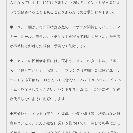
ムになっています。時には意図しない内容のコメントも第三者によ
って投稿されることもあることをあらかじめご承知おき下さい。
◆コメント欄は、毎日不特定多数のユーザーが閲覧しています。マ
ナー、ルール、モラル、ネチケットを守って利用ください。管理者
が不適切と判断した場合、予告なく削除します。
◆コメントの投稿者名欄には、実名やコメントのタイトル、「匿
名」「通りすがり」「名無し」、ブランク（空欄）又は特定ユーザ
ーに対する返信名（○○さんへ）ではなく、ハンドルネーム（ペンネ
ーム）を記入してください。ハンドルネームは、一記事に対して複
数使用しないようにお願いします。
◆不愉快なコメント（荒らしや悪戯、中傷・煽り等、根拠のない難
癖をつけたり、けんか腰な口調）を見つけても、決して相手にはせ
ず無視（スルー）していただくようお願いします。これらの行為に