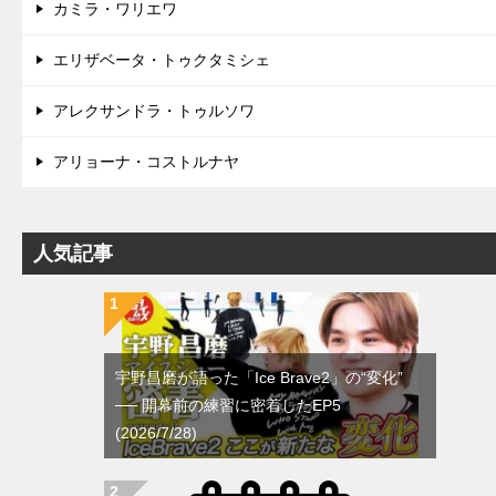
カミラ・ワリエワ
エリザベータ・トゥクタミシェ
アレクサンドラ・トゥルソワ
アリョーナ・コストルナヤ
人気記事
宇野昌磨が語った「Ice Brave2」の“変化”
── 開幕前の練習に密着したEP5
(2026/7/28)