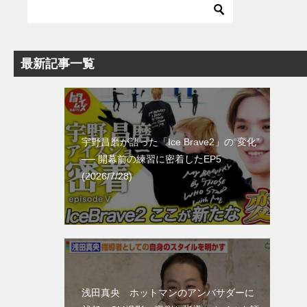
最新記事一覧
宇野昌磨が語った「Ice Brave2」の“変化”
── 開幕前の練習に密着したEP5
(2026/7/28)
浅田真央 ホットマンのアンバサダーに