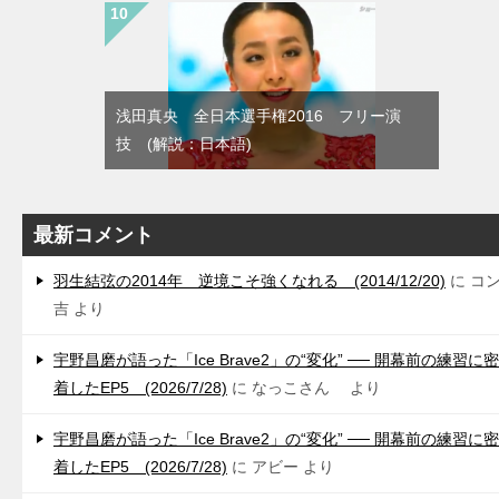
浅田真央 全日本選手権2016 フリー演
技 (解説：日本語)
最新コメント
羽生結弦の2014年 逆境こそ強くなれる (2014/12/20)
に
コ
吉
より
宇野昌磨が語った「Ice Brave2」の“変化” ── 開幕前の練習に密
着したEP5 (2026/7/28)
に
なっこさん
より
宇野昌磨が語った「Ice Brave2」の“変化” ── 開幕前の練習に密
着したEP5 (2026/7/28)
に
アビー
より