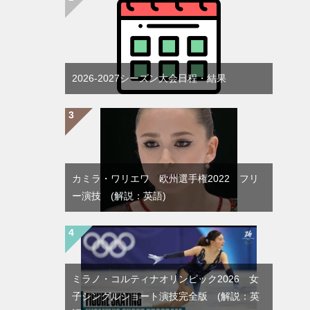
2026-2027シーズン大会日程・結果
カミラ・ワリエワ 欧州選手権2022 フリ
ー演技 (解説：英語)
ミラノ・コルティナオリンピック2026 女
子シングルショート演技完全版 (解説：英