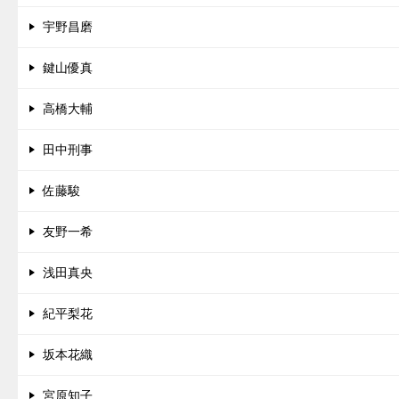
宇野昌磨
鍵山優真
高橋大輔
田中刑事
佐藤駿
友野一希
浅田真央
紀平梨花
坂本花織
宮原知子