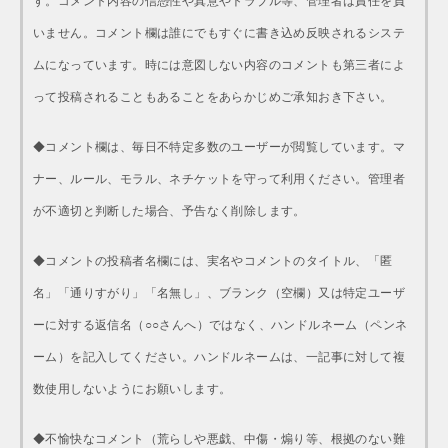
す。コメント内容の信憑性や真意やトラブル等、管理者は責任を負
いません。コメント欄は誰にでもすぐに書き込め反映されるシステ
ムになっています。時には意図しない内容のコメントも第三者によ
って投稿されることもあることをあらかじめご承知おき下さい。
◆コメント欄は、毎日不特定多数のユーザーが閲覧しています。マ
ナー、ルール、モラル、ネチケットを守って利用ください。管理者
が不適切と判断した場合、予告なく削除します。
◆コメントの投稿者名欄には、実名やコメントのタイトル、「匿
名」「通りすがり」「名無し」、ブランク（空欄）又は特定ユーザ
ーに対する返信名（○○さんへ）ではなく、ハンドルネーム（ペンネ
ーム）を記入してください。ハンドルネームは、一記事に対して複
数使用しないようにお願いします。
◆不愉快なコメント（荒らしや悪戯、中傷・煽り等、根拠のない難