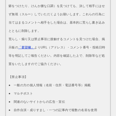
癖をつけたり、けんか腰な口調）を見つけても、決して相手にはせ
ず無視（スルー）していただくようお願いします。これらの行為に
当てはまるコメントへ相手をした場合は、基本的に荒らし書き込み
とともに削除します。
荒らし・煽り又は禁止事項に接触するコメントを見つけた場合、掲
示板の
「要望欄」
よりURL（アドレス）・コメント番号・投稿日時
等を明記してご報告ください。内容を確認した上で、削除等など処
置をいたしますのでご協力ください。
【禁止事項】
● 一般の方の個人情報（名前・住所・電話番号等）掲載
● マルチポスト
● 関連のないサイトからの広告・宣伝
● 自作自演・成りすまし・一つの記事内で複数の名前を使用