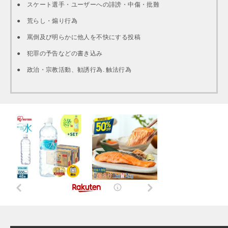
● スケート選手・ユーザーへの誹謗・中傷・批難
● 荒らし・煽り行為
● 罵倒及び明らかに他人を不快にする投稿
● 犯罪の予告などの書き込み
● 政治・宗教活動、勧誘行為. 触法行為