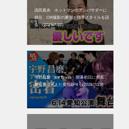
浅田真央 ホットマンのアンバサダーに
就任 CM撮影の裏側と指導スタイルを語
る (2026/7/22)
宇野昌磨「Ice Brave」開幕初日に密着 、
舞台裏に見えた覚悟EP4 (2026/7/23)