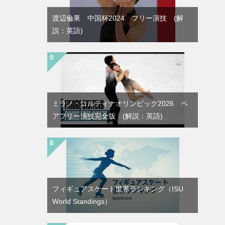
渡辺倫果 中国杯2024 フリー演技 (解
説：英語)
ミラノ・コルティナオリンピック2026 ペ
アフリー演技完全版 (解説：英語)
フィギュアスケート世界ランキング（ISU
World Standings）