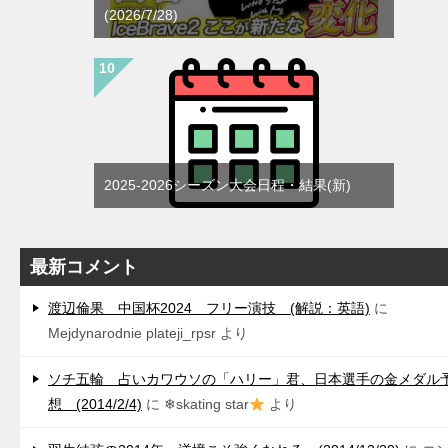
(2026/7/28)
2025-2026シーズン大会日程・結果(新)
最新コメント
渡辺倫果 中国杯2024 フリー演技 (解説：英語)
に
Mejdynarodnie plateji_rpsr
より
ソチ五輪 占いカワウソの「ハリー」君、日本選手の金メダル
想 (2014/2/4)
に
❄skating star
より