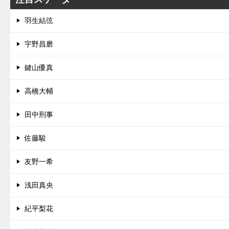
羽生結弦
宇野昌磨
鍵山優真
高橋大輔
田中刑事
佐藤駿
友野一希
浅田真央
紀平梨花