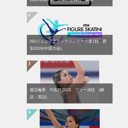
ISUジュニアグランプリシリーズ第1戦 西
安2026(中国大会)
渡辺倫果 中国杯2023 フリー演技 (解
説：英語)