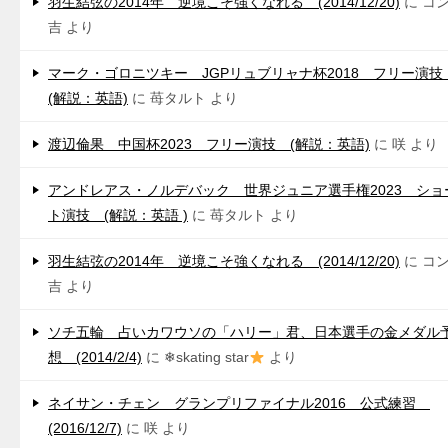
羽生結弦の2014年 逆境こそ強くなれる (2014/12/20)
に
コ
吉
より
マーク・ゴロニツキー JGPリュブリャナ杯2018 フリー演
(解説：英語)
に
苺タルト
より
渡辺倫果 中国杯2023 フリー演技 (解説：英語)
に
咲
より
アンドレアス・ノルデバック 世界ジュニア選手権2023 ショ
ト演技 (解説：英語 )
に
苺タルト
より
羽生結弦の2014年 逆境こそ強くなれる (2014/12/20)
に
コ
吉
より
ソチ五輪 占いカワウソの「ハリー」君、日本選手の金メダル
想 (2014/2/4)
に
❄skating star
より
ネイサン・チェン グランプリファイナル2016 公式練習
(2016/12/7)
に
咲
より