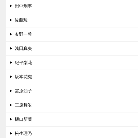
田中刑事
佐藤駿
友野一希
浅田真央
紀平梨花
坂本花織
宮原知子
三原舞依
樋口新葉
松生理乃