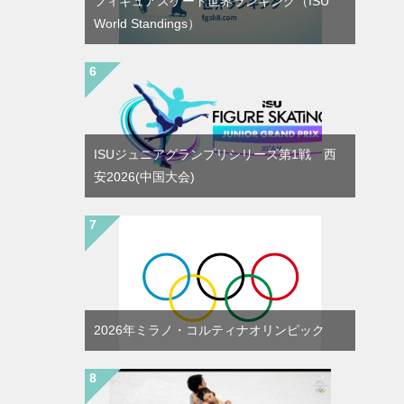
フィギュアスケート世界ランキング（ISU
World Standings）
ISUジュニアグランプリシリーズ第1戦 西
安2026(中国大会)
2026年ミラノ・コルティナオリンピック