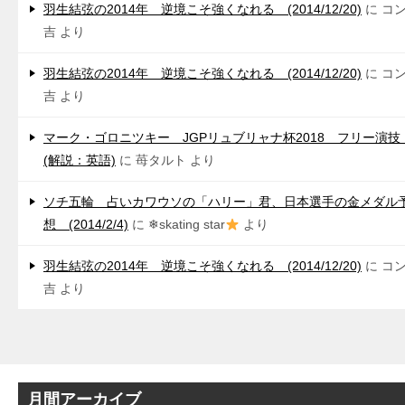
羽生結弦の2014年 逆境こそ強くなれる (2014/12/20)
に
コ
吉
より
羽生結弦の2014年 逆境こそ強くなれる (2014/12/20)
に
コ
吉
より
マーク・ゴロニツキー JGPリュブリャナ杯2018 フリー演
(解説：英語)
に
苺タルト
より
ソチ五輪 占いカワウソの「ハリー」君、日本選手の金メダル
想 (2014/2/4)
に
❄skating star
より
羽生結弦の2014年 逆境こそ強くなれる (2014/12/20)
に
コ
吉
より
月間アーカイブ