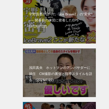
宇野昌磨が語った「Ice Brave2」の“変化”
── 開幕前の練習に密着したEP5
(2026/7/28)
浅田真央 ホットマンのアンバサダーに
就任 CM撮影の裏側と指導スタイルを語
る (2026/7/22)