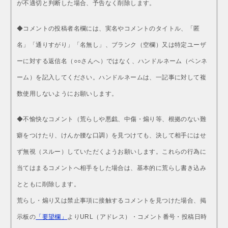
が不適切と判断した場合、予告なく削除します。
◆コメントの投稿者名欄には、実名やコメントのタイトル、「匿
名」「通りすがり」「名無し」、ブランク（空欄）又は特定ユーザ
ーに対する返信名（○○さんへ）ではなく、ハンドルネーム（ペンネ
ーム）を記入してください。ハンドルネームは、一記事に対して複
数使用しないようにお願いします。
◆不愉快なコメント（荒らしや悪戯、中傷・煽り等、根拠のない難
癖をつけたり、けんか腰な口調）を見つけても、決して相手にはせ
ず無視（スルー）していただくようお願いします。これらの行為に
当てはまるコメントへ相手をした場合は、基本的に荒らし書き込み
とともに削除します。
荒らし・煽り又は禁止事項に接触するコメントを見つけた場合、掲
示板の
「要望欄」
よりURL（アドレス）・コメント番号・投稿日時