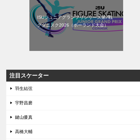
ISUジュニアグランプリシリーズ第7戦
グダニスク2026（ポーランド大会）
注目スケーター
羽生結弦
宇野昌磨
鍵山優真
高橋大輔