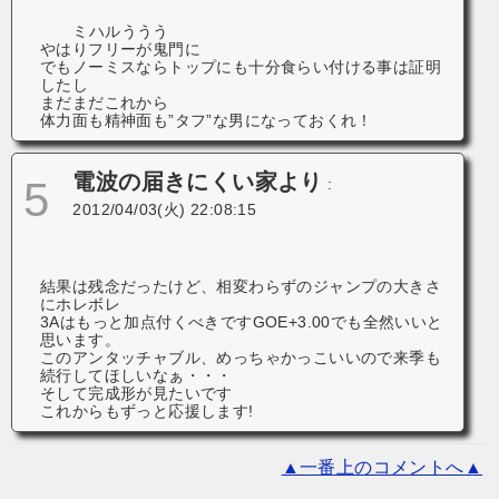
ミハルううう
やはりフリーが鬼門に
でもノーミスならトップにも十分食らい付ける事は証明
したし
まだまだこれから
体力面も精神面も”タフ”な男になっておくれ！
電波の届きにくい家より
5
:
2012/04/03(火) 22:08:15
結果は残念だったけど、相変わらずのジャンプの大きさ
にホレボレ
3Aはもっと加点付くべきです
GOE+3.00でも全然いいと
思います。
このアンタッチャブル、めっちゃかっこいいので来季も
続行してほしいなぁ・・・
そして完成形が見たいです
これからもずっと応援します
!
▲一番上のコメントへ▲