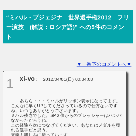
ナ
ビ
“ミハル・ブジェジナ 世界選手権2012 フリ
ゲ
ー演技 (解説：ロシア語)” への5件のコメン
ー
ト
シ
ョ
▼一番下のコメントへ▼
ン
xi-vo
1
:
2012/04/01(日) 00:34:03
あらら・・・ミハルがリッポン表示になってます。
こんなに早くUPしてくださっているので仕方ないです
ね。いつもありがとうございます。
ミハル残念でした。SP２位からのプレッシャーはハンパ
なかっただろうね。
この経験を次につなげてください。あなたはメダルを獲
れる選手だと思う。
来季も楽しみに待っています。