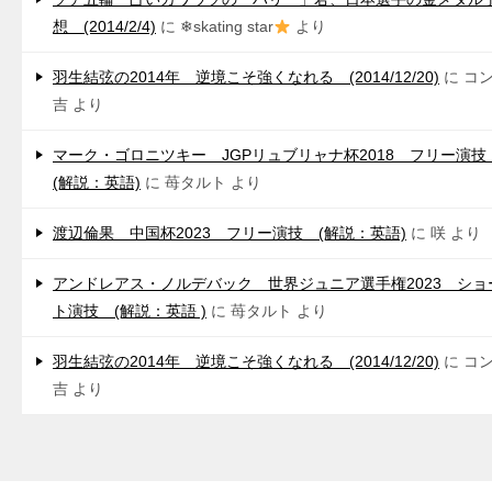
想 (2014/2/4)
に
❄skating star
より
羽生結弦の2014年 逆境こそ強くなれる (2014/12/20)
に
コ
吉
より
マーク・ゴロニツキー JGPリュブリャナ杯2018 フリー演
(解説：英語)
に
苺タルト
より
渡辺倫果 中国杯2023 フリー演技 (解説：英語)
に
咲
より
アンドレアス・ノルデバック 世界ジュニア選手権2023 ショ
ト演技 (解説：英語 )
に
苺タルト
より
羽生結弦の2014年 逆境こそ強くなれる (2014/12/20)
に
コ
吉
より