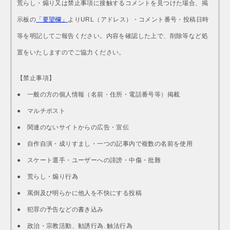
荒らし・煽り又は禁止事項に接触するコメントを見つけた場合、掲
示板の
「要望欄」
よりURL（アドレス）・コメント番号・投稿日時
等を明記してご報告ください。内容を確認した上で、削除等など処
置をいたしますのでご協力ください。
【禁止事項】
● 一般の方の個人情報（名前・住所・電話番号等）掲載
● マルチポスト
● 関連のないサイトからの広告・宣伝
● 自作自演・成りすまし・一つの記事内で複数の名前を使用
● スケート選手・ユーザーへの誹謗・中傷・批難
● 荒らし・煽り行為
● 罵倒及び明らかに他人を不快にする投稿
● 犯罪の予告などの書き込み
● 政治・宗教活動、勧誘行為. 触法行為