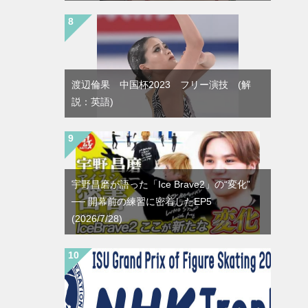
渡辺倫果 中国杯2023 フリー演技 (解
説：英語)
宇野昌磨が語った「Ice Brave2」の“変化”
── 開幕前の練習に密着したEP5
(2026/7/28)