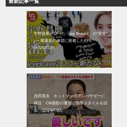
最新記事一覧
宇野昌磨が語った「Ice Brave2」の“変化”
── 開幕前の練習に密着したEP5
(2026/7/28)
浅田真央 ホットマンのアンバサダーに
就任 CM撮影の裏側と指導スタイルを語
る (2026/7/22)