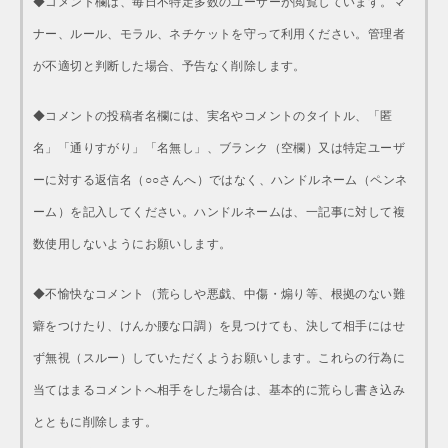
◆コメント欄は、毎日不特定多数のユーザーが閲覧しています。マ
ナー、ルール、モラル、ネチケットを守って利用ください。管理者
が不適切と判断した場合、予告なく削除します。
◆コメントの投稿者名欄には、実名やコメントのタイトル、「匿
名」「通りすがり」「名無し」、ブランク（空欄）又は特定ユーザ
ーに対する返信名（○○さんへ）ではなく、ハンドルネーム（ペンネ
ーム）を記入してください。ハンドルネームは、一記事に対して複
数使用しないようにお願いします。
◆不愉快なコメント（荒らしや悪戯、中傷・煽り等、根拠のない難
癖をつけたり、けんか腰な口調）を見つけても、決して相手にはせ
ず無視（スルー）していただくようお願いします。これらの行為に
当てはまるコメントへ相手をした場合は、基本的に荒らし書き込み
とともに削除します。