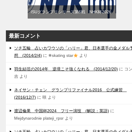
ISUグランプリシリーズ第6戦 NHK杯2026
最新コメント
ソチ五輪 占いカワウソの「ハリー」君、日本選手の金メダル
想 (2014/2/4)
に
❄skating star
より
羽生結弦の2014年 逆境こそ強くなれる (2014/12/20)
に
コ
吉
より
ネイサン・チェン グランプリファイナル2016 公式練習
(2016/12/7)
に
咲
より
渡辺倫果 中国杯2024 フリー演技 (解説：英語)
に
Mejdynarodnie plateji_rpsr
より
ソチ五輪 占いカワウソの「ハリー」君、日本選手の金メダル