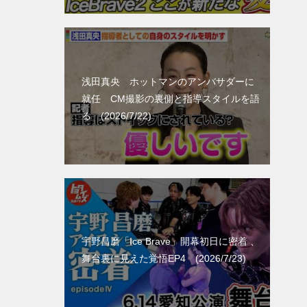
浅田真央 ホットマンのアンバサダーに
就任 CM撮影の裏側と指導スタイルを語
る (2026/7/22)
宇野昌磨「Ice Brave」開幕初日に密着 、
舞台裏に見えた覚悟EP4 (2026/7/23)