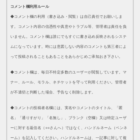
コメント欄利用ルール
◆コメント欄の利用（書き込み・閲覧）は自己責任でお願いしま
す。コメント内容の信憑性や真意やトラブル等、管理者は責任を負
いません。コメント欄は誰にでもすぐに書き込め反映されるシステ
ムになっています。時には意図しない内容のコメントも第三者によ
って投稿されることもあることをあらかじめご承知おき下さい。
◆コメント欄は、毎日不特定多数のユーザーが閲覧しています。マ
ナー、ルール、モラル、ネチケットを守って利用ください。管理者
が不適切と判断した場合、予告なく削除します。
◆コメントの投稿者名欄には、実名やコメントのタイトル、「匿
名」「通りすがり」「名無し」、ブランク（空欄）又は特定ユーザ
ーに対する返信名（○○さんへ）ではなく、ハンドルネーム（ペンネ
ーム）を記入してください。ハンドルネームは、一記事に対して複