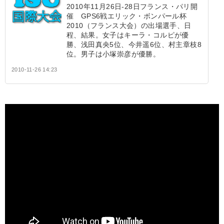
2010年11月26日-28日フランス・パリ開
催 GPS6戦エリック・ボンパール杯
2010（フランス大会）の出場選手、日
程、結果。女子はキーラ・コルピが優
勝、浅田真央5位、今井遥6位、村主章枝8
位。男子は小塚崇彦が優勝。
2010-11-26 14:23