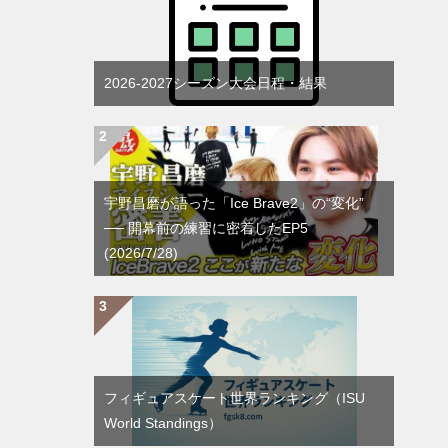
2026-2027シーズン大会日程・結果
宇野昌磨が語った「Ice Brave2」の“変化”
── 開幕前の練習に密着したEP5
(2026/7/28)
フィギュアスケート世界ランキング（ISU
World Standings）