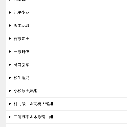
紀平梨花
坂本花織
宮原知子
三原舞依
樋口新葉
松生理乃
小松原夫婦組
村元哉中＆高橋大輔組
三浦璃来＆木原龍一組