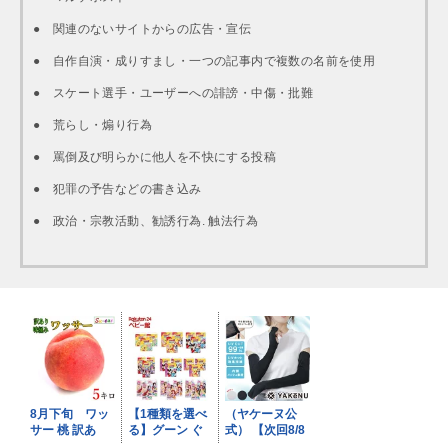
● 関連のないサイトからの広告・宣伝
● 自作自演・成りすまし・一つの記事内で複数の名前を使用
● スケート選手・ユーザーへの誹謗・中傷・批難
● 荒らし・煽り行為
● 罵倒及び明らかに他人を不快にする投稿
● 犯罪の予告などの書き込み
● 政治・宗教活動、勧誘行為. 触法行為