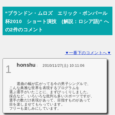
ナ
ビ
“ブランドン・ムロズ エリック・ボンパール
ゲ
杯2010 ショート演技 (解説：ロシア語)” へ
ー
の2件のコメント
シ
ョ
▼一番下のコメントへ▼
ン
honshu
1
:
2010/11/27(土) 10:11:06
選曲の幅が広がってる今の男子シングルで、
こんな典雅な世界を表現するプログラムを
選ぶ選手がいたことに、まずびっくりしました。
採点など、いろいろな批判も多いスポーツですが、
選手の数だけ表現があって、目指すものがあって
目を楽しませてもらっています。
フリーも楽しみにしています。