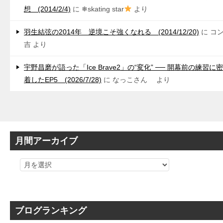
想 (2014/2/4)
に
❄skating star
より
羽生結弦の2014年 逆境こそ強くなれる (2014/12/20)
に
コ
吉
より
宇野昌磨が語った「Ice Brave2」の“変化” ── 開幕前の練習に密
着したEP5 (2026/7/28)
に
なっこさん
より
月間アーカイブ
ブログランキング