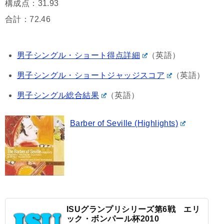
構成点：31.93
合計：72.46
男子シングル・ショート得点詳細
（英語）
男子シングル・ショートジャッジスコア
（英語）
男子シングル総合結果
（英語）
Barber of Seville (Highlights)
ISUグランプリシリーズ第6戦 エリ
ック・ボンパール杯2010