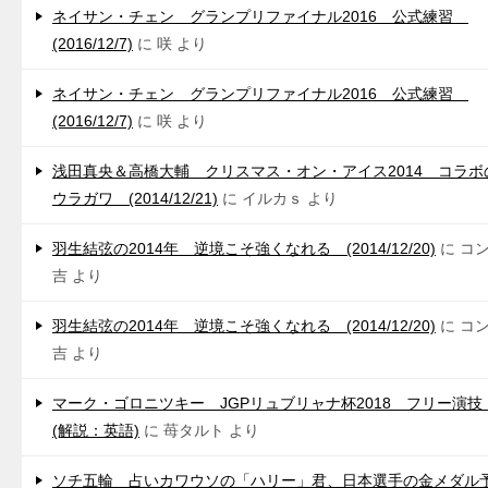
ネイサン・チェン グランプリファイナル2016 公式練習
(2016/12/7)
に
咲
より
ネイサン・チェン グランプリファイナル2016 公式練習
(2016/12/7)
に
咲
より
浅田真央＆高橋大輔 クリスマス・オン・アイス2014 コラボ
ウラガワ (2014/12/21)
に
イルカｓ
より
羽生結弦の2014年 逆境こそ強くなれる (2014/12/20)
に
コ
吉
より
羽生結弦の2014年 逆境こそ強くなれる (2014/12/20)
に
コ
吉
より
マーク・ゴロニツキー JGPリュブリャナ杯2018 フリー演
(解説：英語)
に
苺タルト
より
ソチ五輪 占いカワウソの「ハリー」君、日本選手の金メダル