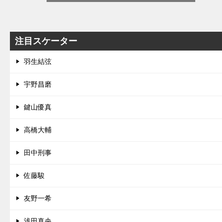
注目スケーター
羽生結弦
宇野昌磨
鍵山優真
高橋大輔
田中刑事
佐藤駿
友野一希
浅田真央