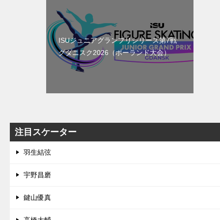
ISUジュニアグランプリシリーズ第7戦
グダニスク2026（ポーランド大会）
注目スケーター
羽生結弦
宇野昌磨
鍵山優真
高橋大輔