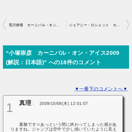
投
荒川静香 カーニバル・オン・アイス2009 (解説：日本語)
ジョアニー・ロシェット カーニバル・オン・アイス2009 (解説：日本語)
稿
ナ
ビ
“小塚崇彦 カーニバル・オン・アイス2009
ゲ
(解説：日本語)” への18件のコメント
ー
シ
▼一番下のコメントへ▼
ョ
ン
真理
1
:
2009/10/08(木) 12:01:07
素敵です☆あっという間に終わってしまった感があ
りますね。ジャンプは空中で少し傾いていたように見え