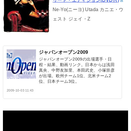
リート・エディション(DVD付)
Ne-Yo(ニーヨ) Utada カニエ・ウ
ェスト ジェイ・Z
ジャパンオープン2009
ジャパンオープン2009の出場選手・日
程・結果、動画リンク。日本からは浅田
真央、中野友加里、本田武史、小塚崇彦
が出場。欧州チーム1位、北米チーム2
位、日本チーム3位。
2009-10-03 11:43