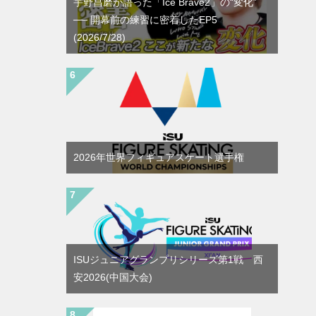
宇野昌磨が語った「Ice Brave2」の“変化”
── 開幕前の練習に密着したEP5
(2026/7/28)
2026年世界フィギュアスケート選手権
ISUジュニアグランプリシリーズ第1戦 西
安2026(中国大会)