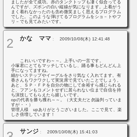
ましたが全て成功。赤のタンクトップも凄く似合ってる
んですが、ズボンの白い縦線が気になります。上着がう
まく着れなかったのも含め微笑ましく思えるプログラム
でした。このような弾けてるプログラムをショ－トやフ
リ－でも見てみたいです。
かな ママ
2
:
2009/10/08(木) 12:41:48
これいいですわ～～。上手いの一言です。
小塚君にとてもマッチしているし、踊る事もどんどん上
手になってますね。
細かいステップやイーグルをさり気なく入れてます。有
香さんもワクワクして実況席で見ていたことでしょう。
あと、ＳＰ・ＦＰを自分の物にして余裕すら感じられる
と、フアンもコメントせずに居られない位まで自信を持
ち演技してもらえたら嬉しいです。
opの代表を勝ち獲れ～～。（大丈夫だと勿論判っていま
すが・・）
管理人様 upありがとうございました。ここで見て、楽
しさ倍増しています！
サンジ
3
:
2009/10/08(木) 15:41:03