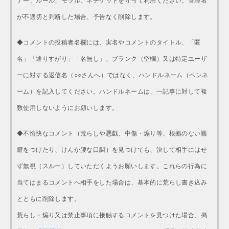
ナー、ルール、モラル、ネチケットを守って利用ください。管理者
が不適切と判断した場合、予告なく削除します。
◆コメントの投稿者名欄には、実名やコメントのタイトル、「匿
名」「通りすがり」「名無し」、ブランク（空欄）又は特定ユーザ
ーに対する返信名（○○さんへ）ではなく、ハンドルネーム（ペンネ
ーム）を記入してください。ハンドルネームは、一記事に対して複
数使用しないようにお願いします。
◆不愉快なコメント（荒らしや悪戯、中傷・煽り等、根拠のない難
癖をつけたり、けんか腰な口調）を見つけても、決して相手にはせ
ず無視（スルー）していただくようお願いします。これらの行為に
当てはまるコメントへ相手をした場合は、基本的に荒らし書き込み
とともに削除します。
荒らし・煽り又は禁止事項に接触するコメントを見つけた場合、掲