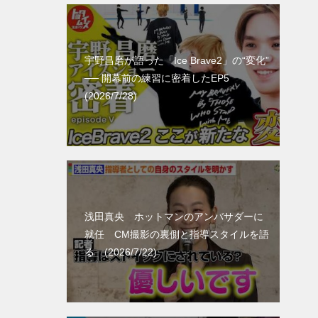
宇野昌磨が語った「Ice Brave2」の“変化”
── 開幕前の練習に密着したEP5
(2026/7/28)
浅田真央 ホットマンのアンバサダーに
就任 CM撮影の裏側と指導スタイルを語
る (2026/7/22)