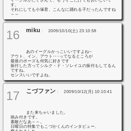
す。
それにしても小塚君、こんなに踊れる子だったんですね
～～
miku
16
:
2009/10/10(土) 23:10:58
あのイーグルかっこいいですよね~
アウト、イン、アウト･･･ってなるところが
最後のポーズも何気に好きです
振付した方ってシルク・ド・ソレイユの振付もしてるん
ですね。
センスいいですよね。
こづファン
17
:
2009/10/12(月) 10:10:41
また来ちゃいました。
病み付きです
。
素敵だなあ～～。
日曜日の特集でもこづかくんのインタビュー、
癒されました
。