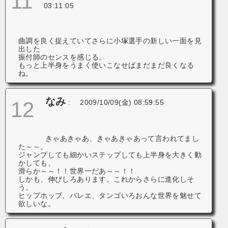
11
03:11:05
曲調を良く捉えていてさらに小塚選手の新しい一面を見
出した
振付師のセンスを感じる。
もっと上半身をうまく使いこなせばまだまだ良くなる
ね。
なみ
12
:
2009/10/09(金) 08:59:55
きゃあきゃあ、きゃあきゃあって言われてまし
た～～。
ジャンプしても細かいステップしても上半身を大きく動
かしても、
滑らか～～！！世界一だあ～～！！
しかも、伸びしろあります。これからさらに進化しそ
う。
ヒップホップ、バレエ、タンゴいろおんな世界を魅せて
欲しいな。