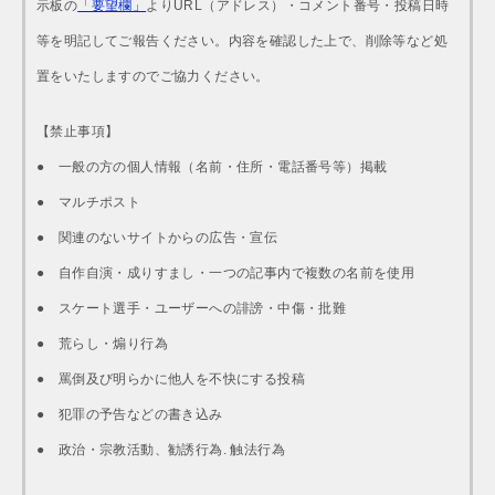
示板の
「要望欄」
よりURL（アドレス）・コメント番号・投稿日時
等を明記してご報告ください。内容を確認した上で、削除等など処
置をいたしますのでご協力ください。
【禁止事項】
● 一般の方の個人情報（名前・住所・電話番号等）掲載
● マルチポスト
● 関連のないサイトからの広告・宣伝
● 自作自演・成りすまし・一つの記事内で複数の名前を使用
● スケート選手・ユーザーへの誹謗・中傷・批難
● 荒らし・煽り行為
● 罵倒及び明らかに他人を不快にする投稿
● 犯罪の予告などの書き込み
● 政治・宗教活動、勧誘行為. 触法行為