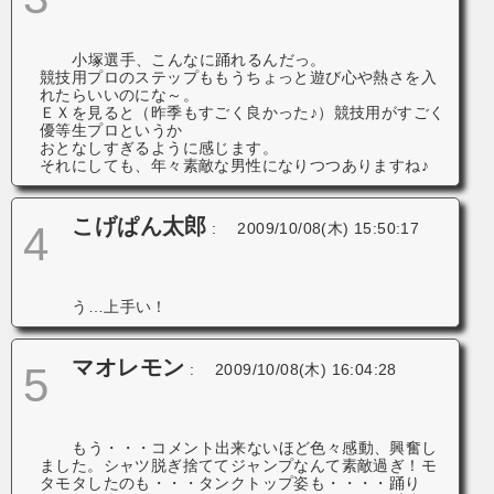
小塚選手、こんなに踊れるんだっ。
競技用プロのステップももうちょっと遊び心や熱さを入
れたらいいのにな～。
ＥＸを見ると（昨季もすごく良かった♪）競技用がすごく
優等生プロというか
おとなしすぎるように感じます。
それにしても、年々素敵な男性になりつつありますね♪
こげぱん太郎
4
:
2009/10/08(木) 15:50:17
う…上手い！
マオレモン
5
:
2009/10/08(木) 16:04:28
もう・・・コメント出来ないほど色々感動、興奮し
ました。シャツ脱ぎ捨ててジャンプなんて素敵過ぎ！モ
タモタしたのも・・・タンクトップ姿も・・・・踊り