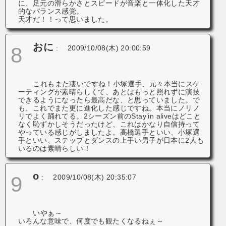
に、足元の滑らかさとスピードが音楽と一体化した天才
的なバランス感覚。
天才だ！！って思いました。
おに
8
:
2009/10/08(木) 20:00:59
これもまた凄いですね！小塚選手、元々本当にスケ
ーティングが素晴らしくて、あとはもっと照れずに演技
できるようになったら最高だな、と思っていました。で
も、これでまた更に進化した感じですね。本当にノリノ
リでよく踊れてる。2シーズン前のStay’in aliveはどこと
なく恥ずかしそうだったけど、これはかなり自信持って
やっている感じがしましたよ。高橋選手といい、小塚選
手といい、ステップとダンスの上手い男子が日本に2人も
いるのは素晴らしい！
o
9
:
2009/10/08(木) 20:35:07
いやぁ～
いろんな意味で、何度でも観たくなるねぇ～