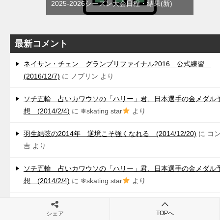
2025-2026シーズン大会日程・結果(新)
最新コメント
ネイサン・チェン グランプリファイナル2016 公式練習
(2016/12/7)
に
ノブリン
より
ソチ五輪 占いカワウソの「ハリー」君、日本選手の金メダル
想 (2014/2/4)
に
❄skating star
より
羽生結弦の2014年 逆境こそ強くなれる (2014/12/20)
に
コ
吉
より
ソチ五輪 占いカワウソの「ハリー」君、日本選手の金メダル
想 (2014/2/4)
に
❄skating star
より
羽生結弦の2014年 逆境こそ強くなれる (2014/12/20)
に
コ
TOPへ
シェア
吉
より