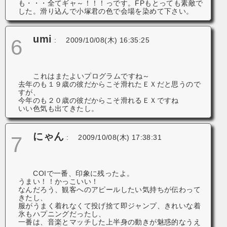
も・・・全てギャ～！！！っです。FPもとっても素敵で
した。滑り込んで小塚君の色で会場を染めて下さい。
umi
6
:
2009/10/08(木) 16:35:25
これはまたよいプログラムですね～
去年のも１９歳の彼だからこそ滑れたＥＸだと思うので
すが、
今年のも２０歳の彼だからこそ滑れるＥＸですね
いい色気も出てきたし。
にゃん
7
:
2009/10/08(木) 17:38:31
COIで一番、印象に残ったよ。
うまい！！かっこいい！
なんだろう、観客へのアピールしたい気持ちが伝わって
きたし、
服がうまく着れなくて投げ捨て即ジャンプ、きれいな着
氷もハプニングだったし、
一番は、音楽とマッチした上半身の動きが魅惑的なうえ