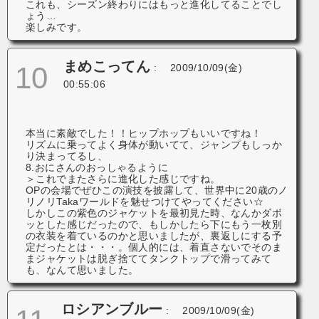
これも、シーズン終わりにはもっと進化してることでし
ょう…
楽しみです。
まめこってん
10
:
2009/10/09(金)
00:55:06
本当に素敵でした！！ヒップホップもいいですね！
リズムに乗ってよく身体が動いてて、ジャンプもしっか
り決まってるし、
8.おにさんのおっしゃるように
＞これでまたさらに進化した感じですね。
OPの会場でぜひこの演技を披露して、世界中に20歳のノ
リノリTakaワールドを魅せつけてやってください☆
しかしこの紫色のジャケットを最初見た時、なんかダボ
ッとした感じだったので、もしかしたら下にもう一枚別
の衣装を着ているのかと思いましたが、裏返しにする予
定だったとは・・・。個人的には、着直さないでそのま
まジャケットは脱ぎ捨ててタンクトップで滑ってみて
も、なんて思いました。
ロシアンブルー
:
2009/10/09(金)