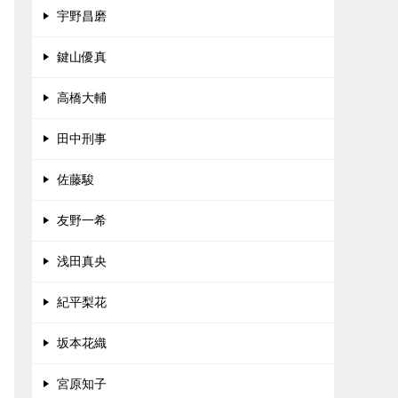
宇野昌磨
鍵山優真
高橋大輔
田中刑事
佐藤駿
友野一希
浅田真央
紀平梨花
坂本花織
宮原知子