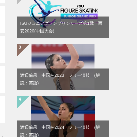
ISUジュニアグランプリシリーズ第1戦 西
安2026(中国大会)
渡辺倫果 中国杯2023 フリー演技 (解
説：英語)
渡辺倫果 中国杯2024 フリー演技 (解
説：英語)