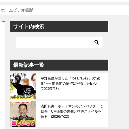
(ホームビデオ撮影)
サイト内検索
最新記事一覧
宇野昌磨が語った「Ice Brave2」の“変
化” ── 開幕前の練習に密着したEP5
(2026/7/28)
浅田真央 ホットマンのアンバサダーに
就任 CM撮影の裏側と指導スタイルを
語る (2026/7/22)