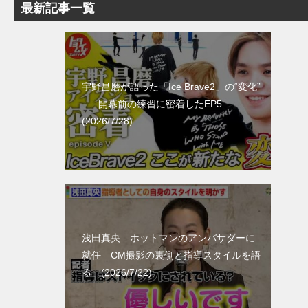
最新記事一覧
宇野昌磨が語った「Ice Brave2」の“変化”
── 開幕前の練習に密着したEP5
(2026/7/28)
浅田真央 ホットマンのアンバサダーに
就任 CM撮影の裏側と指導スタイルを語
る (2026/7/22)