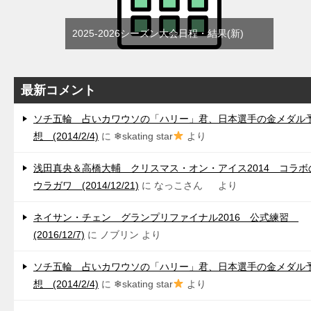
2025-2026シーズン大会日程・結果(新)
最新コメント
ソチ五輪 占いカワウソの「ハリー」君、日本選手の金メダル
想 (2014/2/4)
に
❄skating star
より
浅田真央＆高橋大輔 クリスマス・オン・アイス2014 コラボ
ウラガワ (2014/12/21)
に
なっこさん
より
ネイサン・チェン グランプリファイナル2016 公式練習
(2016/12/7)
に
ノブリン
より
ソチ五輪 占いカワウソの「ハリー」君、日本選手の金メダル
想 (2014/2/4)
に
❄skating star
より