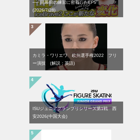
── 開幕前の練習に密着したEP5
(2026/7/28)
カミラ・ワリエワ 欧州選手権2022 フリ
ー演技 (解説：英語)
ISUジュニアグランプリシリーズ第1戦 西
安2026(中国大会)