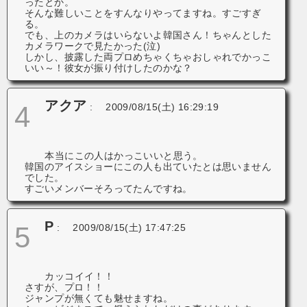
ったとか。
そんな難しいことをすんなりやってますね。すごすぎ
る。
でも、上のカメラはいらないよ韓国さん！ちゃんとした
カメラワークで見たかった(泣)
しかし、披露した両プロめちゃくちゃおしゃれでかっこ
いい～！彼女が振り付けしたのかな？
アクア
4
:
2009/08/15(土) 16:29:19
本当にこの人はかっこいいと思う。
韓国のアイスショーにこの人も出ていたとは思いません
でした。
すごいメンバーそろってたんですね。
P
5
:
2009/08/15(土) 17:47:25
カッコイイ！！
さすが、プロ！！
ジャンプが無くても魅せますね。