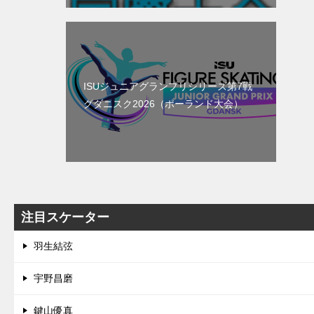
ISUジュニアグランプリシリーズ第7戦
グダニスク2026（ポーランド大会）
注目スケーター
羽生結弦
宇野昌磨
鍵山優真