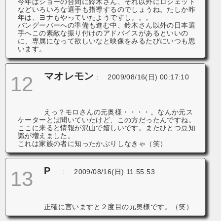
今年はショーの合間に鈴木さん、それ以外にロシェット
などいろいろな選手も指導するのでしょうね。たしか昨
年は、ヨナもやっていたようですし。。。
バングーバーへの準備も進む中、鈴木さん以外の日本選
手へこの素敵な振り付けのアドバイスがあるといいの
に、専属になって欲しいなと映像をみるたびにいつも思
います。
マオレモン
12
:
2009/08/16(日) 00:17:10
えっ？モロさんの元奥様・・・・。なんか元ス
ケーターとは聞いていたけど、この方だったんですね。
ここに来ると情報が沢山で嬉しいです。またひとつ豆知
識が増えました。
これは家族の者に知ったかぶりしなきゃ（笑）
P
13
:
2009/08/16(日) 11:55:53
正確に言いますと２度目の元奥様です。（笑）