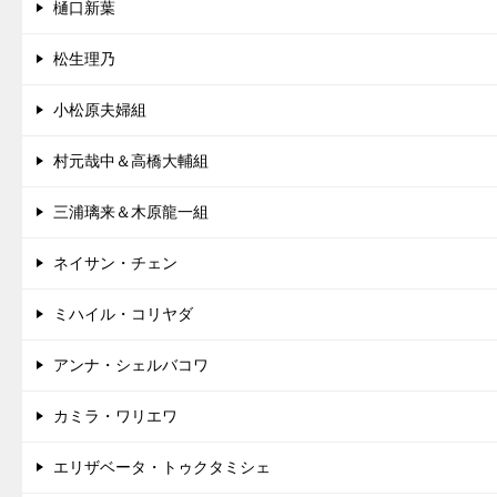
樋口新葉
松生理乃
小松原夫婦組
村元哉中＆高橋大輔組
三浦璃来＆木原龍一組
ネイサン・チェン
ミハイル・コリヤダ
アンナ・シェルバコワ
カミラ・ワリエワ
エリザベータ・トゥクタミシェ