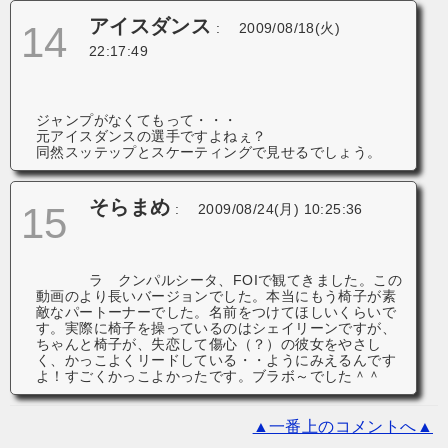
アイスダンス
14
:
2009/08/18(火)
22:17:49
ジャンプがなくてもって・・・
元アイスダンスの選手ですよねぇ？
同然スッテップとスケーティングで見せるでしょう。
そらまめ
15
:
2009/08/24(月) 10:25:36
ラ クンパルシータ、FOIで観てきました。この
動画のより長いバージョンでした。本当にもう椅子が素
敵なパートーナーでした。名前をつけてほしいくらいで
す。実際に椅子を操っているのはシェイリーンですが、
ちゃんと椅子が、失恋して傷心（？）の彼女をやさし
く、かっこよくリードしている・・ようにみえるんです
よ！すごくかっこよかったです。ブラボ～でした＾＾
▲一番上のコメントへ▲