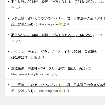
羽生結弦の2014年 逆境こそ強くなれる (2014/12/20)
に
コ
吉
より
ソチ五輪 占いカワウソの「ハリー」君、日本選手の金メダル
想 (2014/2/4)
に
❄skating star
より
羽生結弦の2014年 逆境こそ強くなれる (2014/12/20)
に
コ
吉
より
ネイサン・チェン グランプリファイナル2016 公式練習
(2016/12/7)
に
咲
より
渡辺倫果 中国杯2024 フリー演技 (解説：英語)
に
Mejdynarodnie plateji_rpsr
より
ソチ五輪 占いカワウソの「ハリー」君、日本選手の金メダル
想 (2014/2/4)
に
❄skating star
より