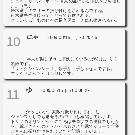
シェイ＝リーン・ボーン さんの品のある演技がぶち壊し
よ。（怒）
鈴木選手のフリーの振り付けをされるんですね。
鈴木選手の演技って、とっても癒される。
そういえば、あのヒゲの長久保コーチにも癒されるわ。
にゃ
10
:
2009/08/15(土) 23:20:15
本人が楽しそうに演技しているのがなによりも
素敵です。
「ラ・クンパルシータ」歌手が上手じゃないですね。
生うた？ぶっちゃけ台無しです。
ゆ
11
:
2009/08/16(日) 00:08:29
かっこいい、素敵な振り付けですよね。
ジャンプなしでも魅せるのにいつも感銘しています。
トリノのオリンピックのころはモロゾフの奥様でしたか
ら、荒川さんへのアドバイスもされた縁でショーでも荒
川さんに振り付けされていたと記憶しています。