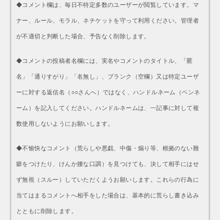
◆コメント欄は、毎日不特定多数のユーザーが閲覧しています。マ
ナー、ルール、モラル、ネチケットを守って利用ください。管理者
が不適切と判断した場合、予告なく削除します。
◆コメントの投稿者名欄には、実名やコメントのタイトル、「匿
名」「通りすがり」「名無し」、ブランク（空欄）又は特定ユーザ
ーに対する返信名（○○さんへ）ではなく、ハンドルネーム（ペンネ
ーム）を記入してください。ハンドルネームは、一記事に対して複
数使用しないようにお願いします。
◆不愉快なコメント（荒らしや悪戯、中傷・煽り等、根拠のない難
癖をつけたり、けんか腰な口調）を見つけても、決して相手にはせ
ず無視（スルー）していただくようお願いします。これらの行為に
当てはまるコメントへ相手をした場合は、基本的に荒らし書き込み
とともに削除します。