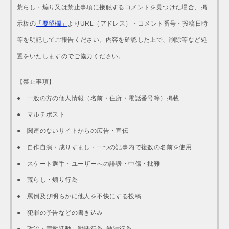
荒らし・煽り又は禁止事項に接触するコメントを見つけた場合、掲
示板の
「要望欄」
よりURL（アドレス）・コメント番号・投稿日時
等を明記してご報告ください。内容を確認した上で、削除等など処
置をいたしますのでご協力ください。
【禁止事項】
● 一般の方の個人情報（名前・住所・電話番号等）掲載
● マルチポスト
● 関連のないサイトからの広告・宣伝
● 自作自演・成りすまし・一つの記事内で複数の名前を使用
● スケート選手・ユーザーへの誹謗・中傷・批難
● 荒らし・煽り行為
● 罵倒及び明らかに他人を不快にする投稿
● 犯罪の予告などの書き込み
● 政治・宗教活動、勧誘行為. 触法行為