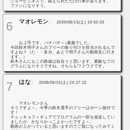
ショービジネスで、鍛えられただけの事があります。
ファンになりそう。
マオレモン
6
:
2009/08/15(土) 19:50:03
お上手です。パチパチ～♪素敵でした。
今回鈴木明子さんのフリーの振り付けを担当されるんで
すよね？（た・・多分。あとで明子さんの動画見に行き
ます。）
鈴木さんにもこの路線は似合うと思います。素敵なプロ
グラムになりそうですね。そちらもワクワクです。
はな
7
:
2009/08/15(土) 20:27:22
マオレモンさん
そうですよ～。今季の鈴木選手のフリーはボーン振付で
す！
チュッキョフィギュアでプログラムの一部を放送してい
ましたが、かなりかっこよかったですよ～。
動画が上がっていると思いますのでご覧になってみてく