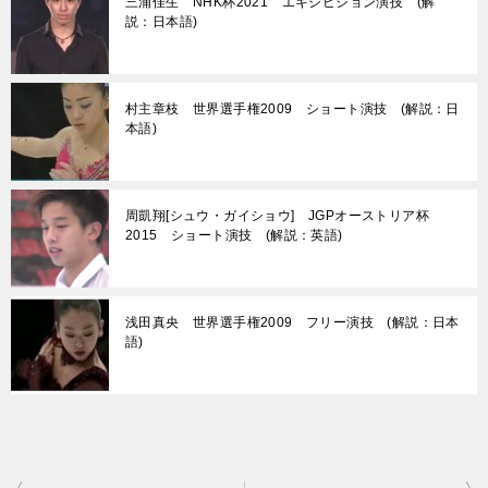
三浦佳生 NHK杯2021 エキシビション演技 (解
説：日本語)
村主章枝 世界選手権2009 ショート演技 (解説：日
本語)
周凱翔[シュウ・ガイショウ] JGPオーストリア杯
2015 ショート演技 (解説：英語)
浅田真央 世界選手権2009 フリー演技 (解説：日本
語)