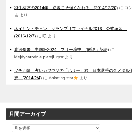
羽生結弦の2014年 逆境こそ強くなれる (2014/12/20)
に
コ
吉
より
ネイサン・チェン グランプリファイナル2016 公式練習
(2016/12/7)
に
咲
より
渡辺倫果 中国杯2024 フリー演技 (解説：英語)
に
Mejdynarodnie plateji_rpsr
より
ソチ五輪 占いカワウソの「ハリー」君、日本選手の金メダル
想 (2014/2/4)
に
❄skating star
より
月間アーカイブ