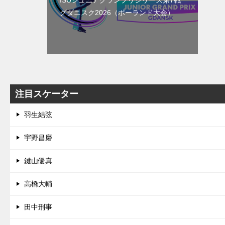
ISUジュニアグランプリシリーズ第7戦
グダニスク2026（ポーランド大会）
注目スケーター
羽生結弦
宇野昌磨
鍵山優真
高橋大輔
田中刑事