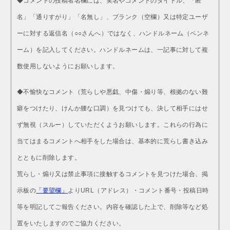
◆コメントの投稿者名欄には、実名やコメントのタイトル、「匿
名」「通りすがり」「名無し」、ブランク（空欄）又は特定ユーザ
ーに対する返信名（○○さんへ）ではなく、ハンドルネーム（ペンネ
ーム）を記入してください。ハンドルネームは、一記事に対して複
数使用しないようにお願いします。
◆不愉快なコメント（荒らしや悪戯、中傷・煽り等、根拠のない難
癖をつけたり、けんか腰な口調）を見つけても、決して相手にはせ
ず無視（スルー）していただくようお願いします。これらの行為に
当てはまるコメントへ相手をした場合は、基本的に荒らし書き込み
とともに削除します。
荒らし・煽り又は禁止事項に接触するコメントを見つけた場合、掲
示板の
「要望欄」
よりURL（アドレス）・コメント番号・投稿日時
等を明記してご報告ください。内容を確認した上で、削除等など処
置をいたしますのでご協力ください。