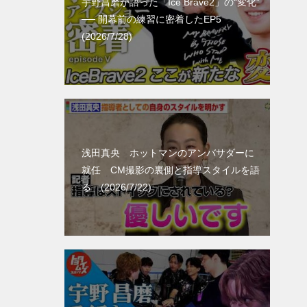
宇野昌磨が語った「Ice Brave2」の“変化”
── 開幕前の練習に密着したEP5
(2026/7/28)
浅田真央 ホットマンのアンバサダーに
就任 CM撮影の裏側と指導スタイルを語
る (2026/7/22)