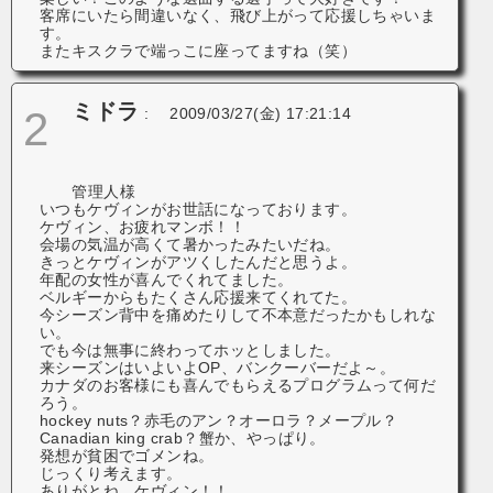
客席にいたら間違いなく、飛び上がって応援しちゃいま
す。
またキスクラで端っこに座ってますね（笑）
ミドラ
2
:
2009/03/27(金) 17:21:14
管理人様
いつもケヴィンがお世話になっております。
ケヴィン、お疲れマンボ！！
会場の気温が高くて暑かったみたいだね。
きっとケヴィンがアツくしたんだと思うよ。
年配の女性が喜んでくれてました。
ベルギーからもたくさん応援来てくれてた。
今シーズン背中を痛めたりして不本意だったかもしれな
い。
でも今は無事に終わってホッとしました。
来シーズンはいよいよOP、バンクーバーだよ～。
カナダのお客様にも喜んでもらえるプログラムって何だ
ろう。
hockey nuts？赤毛のアン？オーロラ？メープル？
Canadian king crab？蟹か、やっぱり。
発想が貧困でゴメンね。
じっくり考えます。
ありがとね、ケヴィン！！