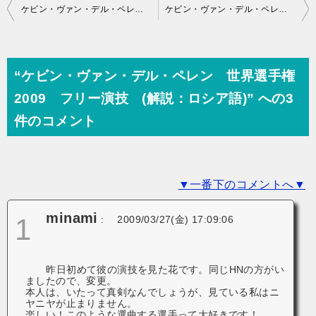
投
ケビン・ヴァン・デル・ペレン 世界選手権2009 ショート演技 (解説：フランス語)
ケビン・ヴァン・デル・ペレン フィンランディア杯2009 フリー演技 (ホームビデオ撮影)
稿
ナ
ビ
“ケビン・ヴァン・デル・ペレン 世界選手権
ゲ
2009 フリー演技 (解説：ロシア語)” への3
ー
件のコメント
シ
ョ
▼一番下のコメントへ▼
ン
minami
1
:
2009/03/27(金) 17:09:06
昨日初めて彼の演技を見た花です。同じHNの方がい
ましたので、変更。
本人は、いたって真剣なんでしょうが、見ている私はニ
ヤニヤが止まりません。
楽しい！このような選曲する選手って大好きです！