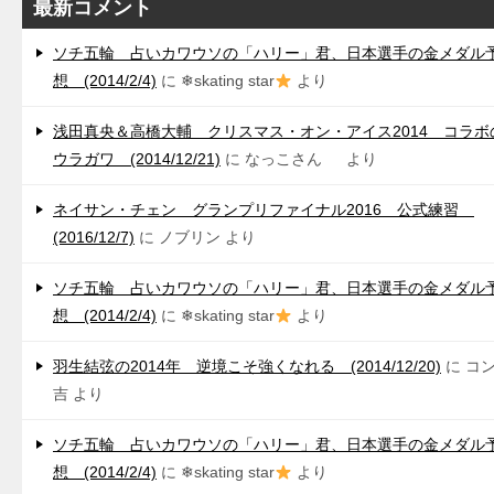
最新コメント
ソチ五輪 占いカワウソの「ハリー」君、日本選手の金メダル
想 (2014/2/4)
に
❄skating star
より
浅田真央＆高橋大輔 クリスマス・オン・アイス2014 コラボ
ウラガワ (2014/12/21)
に
なっこさん
より
ネイサン・チェン グランプリファイナル2016 公式練習
(2016/12/7)
に
ノブリン
より
ソチ五輪 占いカワウソの「ハリー」君、日本選手の金メダル
想 (2014/2/4)
に
❄skating star
より
羽生結弦の2014年 逆境こそ強くなれる (2014/12/20)
に
コ
吉
より
ソチ五輪 占いカワウソの「ハリー」君、日本選手の金メダル
想 (2014/2/4)
に
❄skating star
より