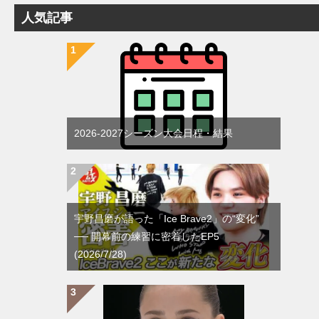
人気記事
2026-2027シーズン大会日程・結果
宇野昌磨が語った「Ice Brave2」の“変化”
── 開幕前の練習に密着したEP5
(2026/7/28)