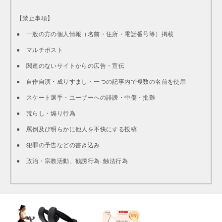
【禁止事項】
● 一般の方の個人情報（名前・住所・電話番号等）掲載
● マルチポスト
● 関連のないサイトからの広告・宣伝
● 自作自演・成りすまし・一つの記事内で複数の名前を使用
● スケート選手・ユーザーへの誹謗・中傷・批難
● 荒らし・煽り行為
● 罵倒及び明らかに他人を不快にする投稿
● 犯罪の予告などの書き込み
● 政治・宗教活動、勧誘行為. 触法行為