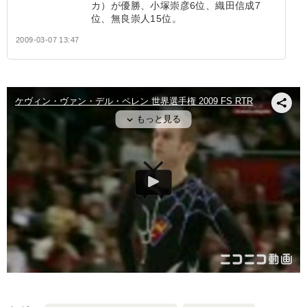
カ）が優勝、小塚崇彦6位、織田信成7
位、無良崇人15位。
2009-03-07 13:47