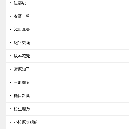
佐藤駿
友野一希
浅田真央
紀平梨花
坂本花織
宮原知子
三原舞依
樋口新葉
松生理乃
小松原夫婦組