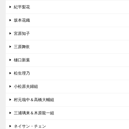
紀平梨花
坂本花織
宮原知子
三原舞依
樋口新葉
松生理乃
小松原夫婦組
村元哉中＆高橋大輔組
三浦璃来＆木原龍一組
ネイサン・チェン