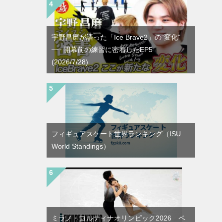
宇野昌磨が語った「Ice Brave2」の“変化”
── 開幕前の練習に密着したEP5
(2026/7/28)
フィギュアスケート世界ランキング（ISU
World Standings）
ミラノ・コルティナオリンピック2026 ペ