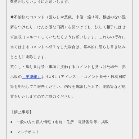
数使用しないようにお願いします。
◆不愉快なコメント（荒らしや悪戯、中傷・煽り等、根拠のない難
癖をつけたり、けんか腰な口調）を見つけても、決して相手にはせ
ず無視（スルー）していただくようお願いします。これらの行為に
当てはまるコメントへ相手をした場合は、基本的に荒らし書き込み
とともに削除します。
荒らし・煽り又は禁止事項に接触するコメントを見つけた場合、掲
示板の
「要望欄」
よりURL（アドレス）・コメント番号・投稿日時
等を明記してご報告ください。内容を確認した上で、削除等など処
置をいたしますのでご協力ください。
【禁止事項】
● 一般の方の個人情報（名前・住所・電話番号等）掲載
● マルチポスト