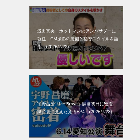
浅田真央 ホットマンのアンバサダーに
就任 CM撮影の裏側と指導スタイルを語
る (2026/7/22)
宇野昌磨「Ice Brave」開幕初日に密着 、
舞台裏に見えた覚悟EP4 (2026/7/23)