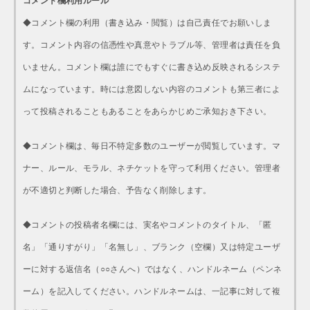
コメント欄利用ルール
◆コメント欄の利用（書き込み・閲覧）は自己責任でお願いしま
す。コメント内容の信憑性や真意やトラブル等、管理者は責任を負
いません。コメント欄は誰にでもすぐに書き込め反映されるシステ
ムになっています。時には意図しない内容のコメントも第三者によ
って投稿されることもあることをあらかじめご承知おき下さい。
◆コメント欄は、毎日不特定多数のユーザーが閲覧しています。マ
ナー、ルール、モラル、ネチケットを守って利用ください。管理者
が不適切と判断した場合、予告なく削除します。
◆コメントの投稿者名欄には、実名やコメントのタイトル、「匿
名」「通りすがり」「名無し」、ブランク（空欄）又は特定ユーザ
ーに対する返信名（○○さんへ）ではなく、ハンドルネーム（ペンネ
ーム）を記入してください。ハンドルネームは、一記事に対して複