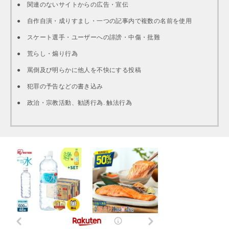
● 関連のないサイトからの広告・宣伝
● 自作自演・成りすまし・一つの記事内で複数の名前を使用
● スケート選手・ユーザーへの誹謗・中傷・批難
● 荒らし・煽り行為
● 罵倒及び明らかに他人を不快にする投稿
● 犯罪の予告などの書き込み
● 政治・宗教活動、勧誘行為. 触法行為