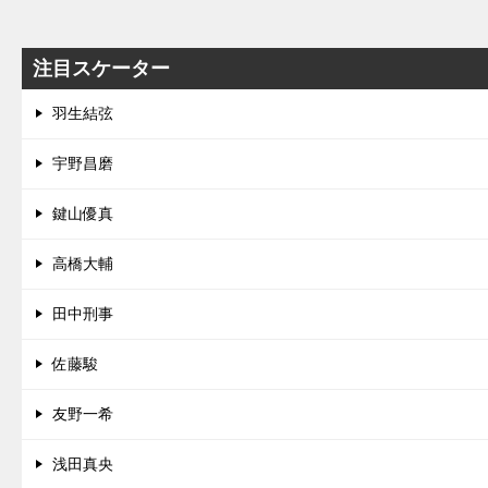
注目スケーター
羽生結弦
宇野昌磨
鍵山優真
高橋大輔
田中刑事
佐藤駿
友野一希
浅田真央