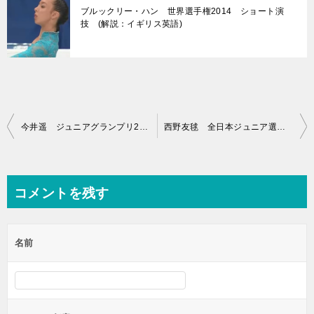
ブルックリー・ハン 世界選手権2014 ショート演
技 (解説：イギリス英語)
投
今井遥 ジュニアグランプリ2008 ベラルーシ大会 エキシビション演技 (ホームビデオ撮影)
西野友毬 全日本ジュニア選手権2006 フリー演技 (解説：日本語)
稿
ナ
ビ
コメントを残す
ゲ
ー
名前
シ
ョ
ン