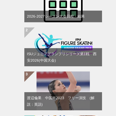
2026-2027シーズン大会日程・結果
ISUジュニアグランプリシリーズ第1戦 西
安2026(中国大会)
渡辺倫果 中国杯2023 フリー演技 (解
説：英語)