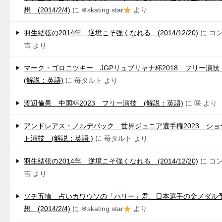
想 (2014/2/4)
に
❄skating star
より
羽生結弦の2014年 逆境こそ強くなれる (2014/12/20)
に
コ
吉
より
マーク・ゴロニツキー JGPリュブリャナ杯2018 フリー演
(解説：英語)
に
苺タルト
より
渡辺倫果 中国杯2023 フリー演技 (解説：英語)
に
咲
より
アンドレアス・ノルデバック 世界ジュニア選手権2023 ショ
ト演技 (解説：英語 )
に
苺タルト
より
羽生結弦の2014年 逆境こそ強くなれる (2014/12/20)
に
コ
吉
より
ソチ五輪 占いカワウソの「ハリー」君、日本選手の金メダル
想 (2014/2/4)
に
❄skating star
より