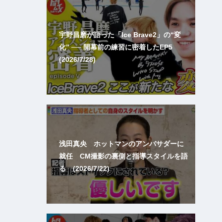
宇野昌磨が語った「Ice Brave2」の“変
化” ── 開幕前の練習に密着したEP5
(2026/7/28)
浅田真央 ホットマンのアンバサダーに
就任 CM撮影の裏側と指導スタイルを語
る (2026/7/22)