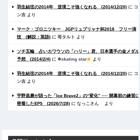
羽生結弦の2014年 逆境こそ強くなれる (2014/12/20)
に
コ
ン吉
より
マーク・ゴロニツキー JGPリュブリャナ杯2018 フリー演
技 (解説：英語)
に
苺タルト
より
ソチ五輪 占いカワウソの「ハリー」君、日本選手の金メダル
予想 (2014/2/4)
に
❄skating star
より
羽生結弦の2014年 逆境こそ強くなれる (2014/12/20)
に
コ
ン吉
より
宇野昌磨が語った「Ice Brave2」の“変化” ── 開幕前の練習に
密着したEP5 (2026/7/28)
に
なっこさん
より