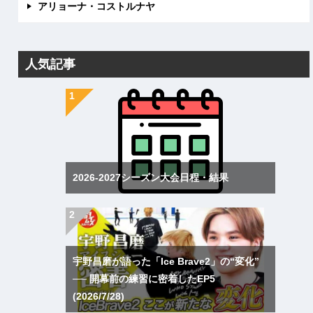
アリョーナ・コストルナヤ
人気記事
2026-2027シーズン大会日程・結果
宇野昌磨が語った「Ice Brave2」の“変化”
── 開幕前の練習に密着したEP5
(2026/7/28)