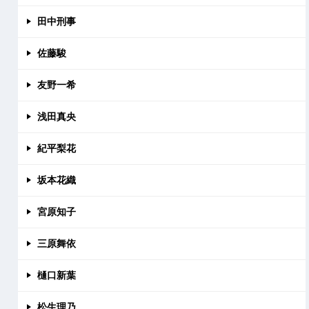
田中刑事
佐藤駿
友野一希
浅田真央
紀平梨花
坂本花織
宮原知子
三原舞依
樋口新葉
松生理乃