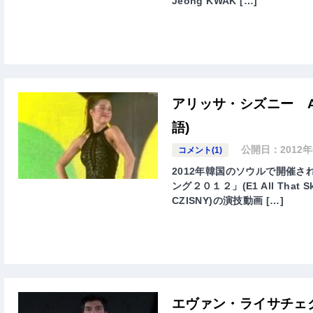
Jeong KWAK […]
アリッサ・シズニー All T
語)
公開日：
2012
コメント(1)
2012年韓国のソウルで開催
ング２０１２」(E1 All That S
CZISNY)の演技動画 […]
エヴァン・ライサチェク All