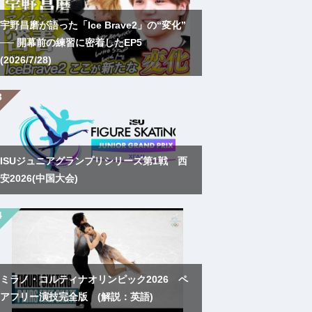
宇野昌磨が語った「Ice Brave2」の“変化”
── 開幕前の練習に密着したEP5
(2026/7/28)
ISUジュニアグランプリシリーズ第1戦 西
安2026(中国大会)
ミラノ・コルティナオリンピック2026 ペ
アフリー演技完全版 (解説：英語)