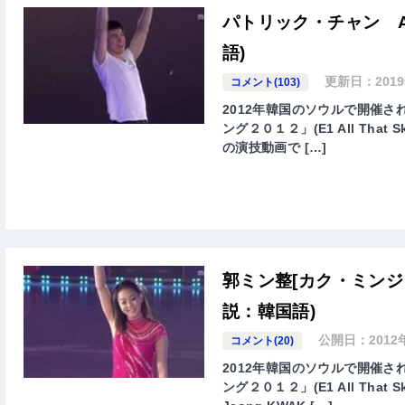
パトリック・チャン All T
語)
更新日：
201
コメント(103)
2012年韓国のソウルで開催
ング２０１２」(E1 All That Sk
の演技動画で […]
郭ミン整[カク・ミンジョン] 
説：韓国語)
公開日：
201
コメント(20)
2012年韓国のソウルで開催
ング２０１２」(E1 All That S