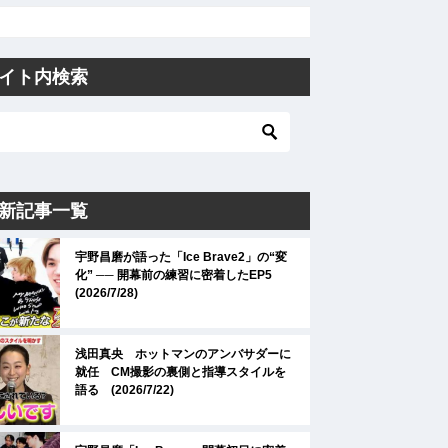
イト内検索
新記事一覧
宇野昌磨が語った「Ice Brave2」の“変
化” ── 開幕前の練習に密着したEP5
(2026/7/28)
浅田真央 ホットマンのアンバサダーに
就任 CM撮影の裏側と指導スタイルを
語る (2026/7/22)