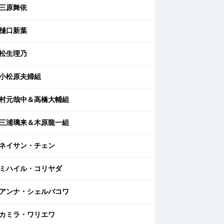
三原舞依
樋口新葉
松生理乃
小松原夫婦組
村元哉中＆高橋大輔組
三浦璃来＆木原龍一組
ネイサン・チェン
ミハイル・コリヤダ
アンナ・シェルバコワ
カミラ・ワリエワ