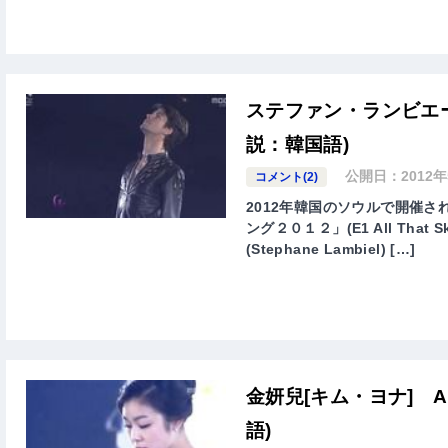
ステファン・ランビエール Al
説：韓国語)
公開日：
2012
コメント(2)
2012年韓国のソウルで開催
ング２０１２」(E1 All That 
(Stephane Lambiel) […]
金妍兒[キム・ヨナ] All 
語)