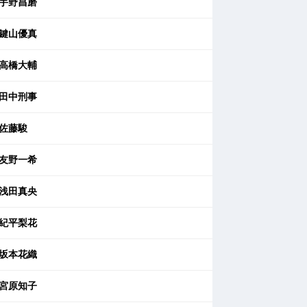
宇野昌磨
鍵山優真
高橋大輔
田中刑事
佐藤駿
友野一希
浅田真央
紀平梨花
坂本花織
宮原知子