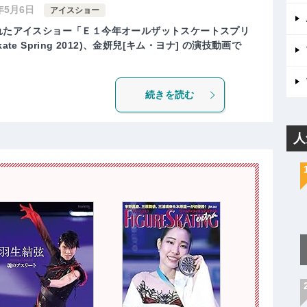
2年5月6日
アイスショー
されたアイスショー「Ｅ１今年オールザットスケートスプリ
Skate Spring 2012)、金妍兒[キム・ヨナ] の演技動画で
続きを読む
人