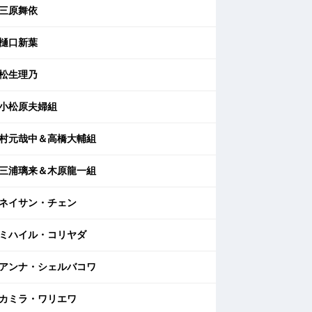
三原舞依
樋口新葉
松生理乃
小松原夫婦組
村元哉中＆高橋大輔組
三浦璃来＆木原龍一組
ネイサン・チェン
ミハイル・コリヤダ
アンナ・シェルバコワ
カミラ・ワリエワ