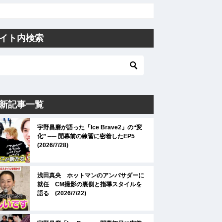
イト内検索
新記事一覧
宇野昌磨が語った「Ice Brave2」の“変
化” ── 開幕前の練習に密着したEP5
(2026/7/28)
浅田真央 ホットマンのアンバサダーに
就任 CM撮影の裏側と指導スタイルを
語る (2026/7/22)