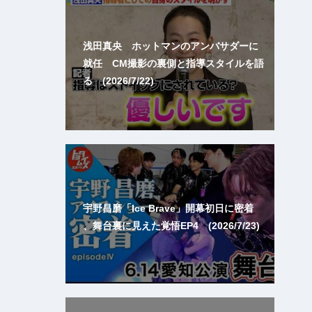
浅田真央 ホットマンのアンバサダーに
就任 CM撮影の裏側と指導スタイルを語
る (2026/7/22)
宇野昌磨「Ice Brave」開幕初日に密着
、舞台裏に見えた覚悟EP4 (2026/7/23)