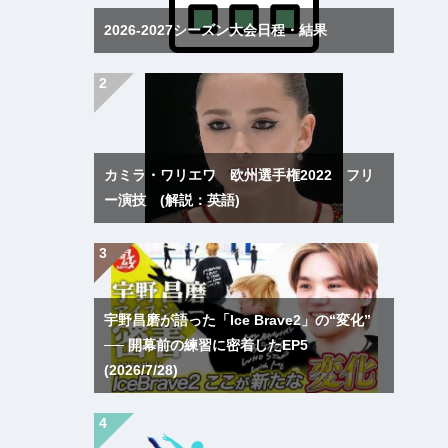
2026-2027シーズン大会日程・結果
カミラ・ワリエワ 欧州選手権2022 フリ
ー演技 (解説：英語)
宇野昌磨が語った「Ice Brave2」の“変化”
── 開幕前の練習に密着したEP5
(2026/7/28)