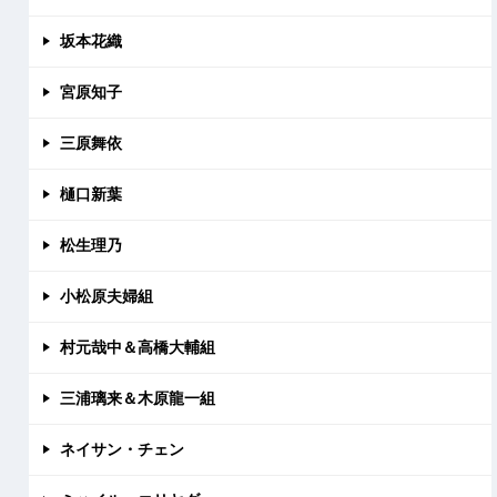
坂本花織
宮原知子
三原舞依
樋口新葉
松生理乃
小松原夫婦組
村元哉中＆高橋大輔組
三浦璃来＆木原龍一組
ネイサン・チェン