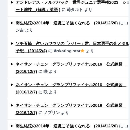
アンドレアス・ノルデバック 世界ジュニア選手権2023 シ
ート演技 (解説：英語 )
に
苺タルト
より
羽生結弦の2014年 逆境こそ強くなれる (2014/12/20)
に
コ
ン吉
より
ソチ五輪 占いカワウソの「ハリー」君、日本選手の金メダル
予想 (2014/2/4)
に
❄skating star
より
ネイサン・チェン グランプリファイナル2016 公式練習
(2016/12/7)
に
咲
より
ネイサン・チェン グランプリファイナル2016 公式練習
(2016/12/7)
に
咲
より
ネイサン・チェン グランプリファイナル2016 公式練習
(2016/12/7)
に
ノブリン
より
羽生結弦の2014年 逆境こそ強くなれる (2014/12/20)
に
コ