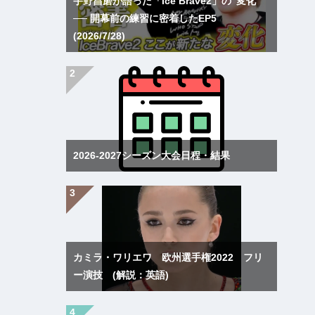
宇野昌磨が語った「Ice Brave2」の“変化”
── 開幕前の練習に密着したEP5
(2026/7/28)
2026-2027シーズン大会日程・結果
カミラ・ワリエワ 欧州選手権2022 フリ
ー演技 (解説：英語)