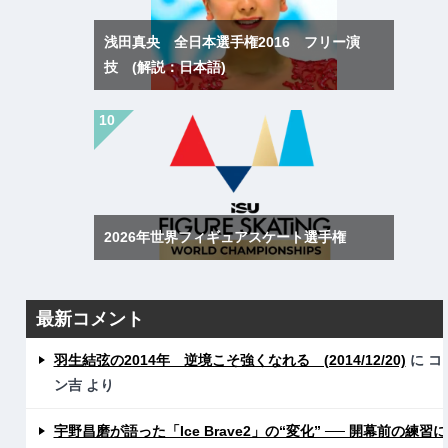
浅田真央 全日本選手権2016 フリー演
技 (解説：日本語)
2026年世界フィギュアスケート選手権
最新コメント
羽生結弦の2014年 逆境こそ強くなれる (2014/12/20)
に
コ
ン吉
より
宇野昌磨が語った「Ice Brave2」の“変化” ── 開幕前の練習に