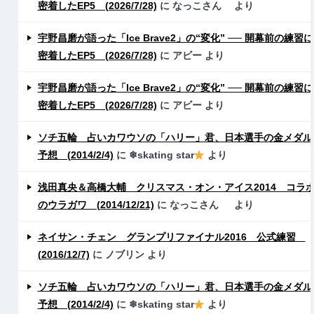
密着したEP5 (2026/7/28)
に
なっこさん
より
宇野昌磨が語った「Ice Brave2」の“変化” ── 開幕前の練習に
密着したEP5 (2026/7/28)
に
アビー
より
宇野昌磨が語った「Ice Brave2」の“変化” ── 開幕前の練習に
密着したEP5 (2026/7/28)
に
アビー
より
ソチ五輪 占いカワウソの「ハリー」君、日本選手の金メダル
予想 (2014/2/4)
に
❄skating star
より
浅田真央＆高橋大輔 クリスマス・オン・アイス2014 コラ
のウラガワ (2014/12/21)
に
なっこさん
より
ネイサン・チェン グランプリファイナル2016 公式練習
(2016/12/7)
に
ノブリン
より
ソチ五輪 占いカワウソの「ハリー」君、日本選手の金メダル
予想 (2014/2/4)
に
❄skating star
より