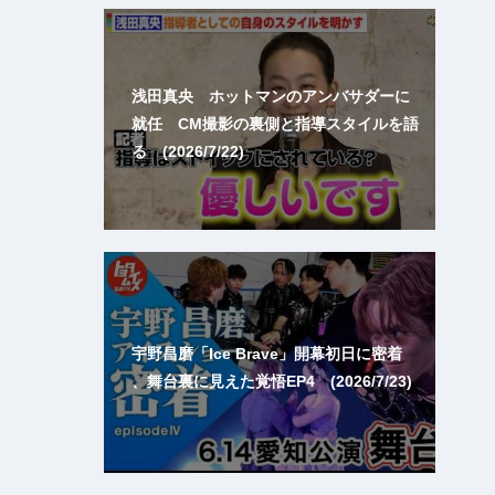
浅田真央 ホットマンのアンバサダーに
就任 CM撮影の裏側と指導スタイルを語
る (2026/7/22)
宇野昌磨「Ice Brave」開幕初日に密着
、舞台裏に見えた覚悟EP4 (2026/7/23)