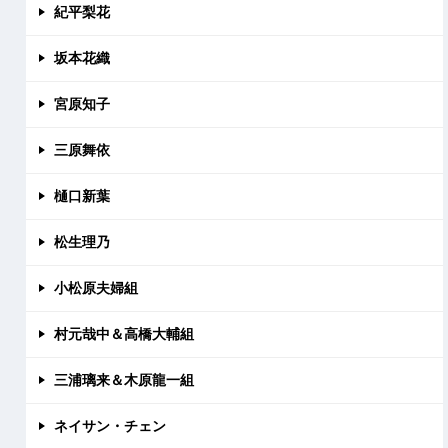
紀平梨花
坂本花織
宮原知子
三原舞依
樋口新葉
松生理乃
小松原夫婦組
村元哉中＆高橋大輔組
三浦璃来＆木原龍一組
ネイサン・チェン