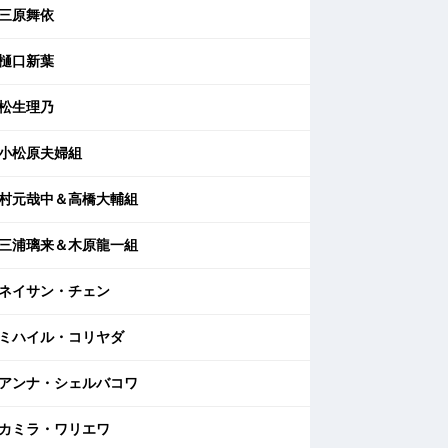
三原舞依
樋口新葉
松生理乃
小松原夫婦組
村元哉中＆高橋大輔組
三浦璃来＆木原龍一組
ネイサン・チェン
ミハイル・コリヤダ
アンナ・シェルバコワ
カミラ・ワリエワ