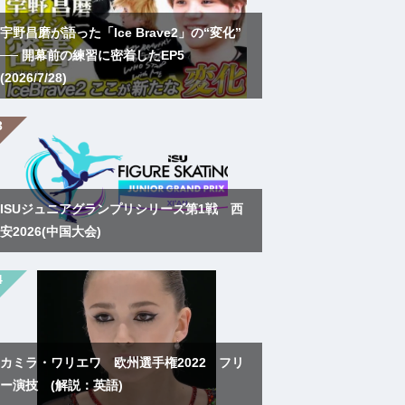
宇野昌磨が語った「Ice Brave2」の“変化”
── 開幕前の練習に密着したEP5
(2026/7/28)
ISUジュニアグランプリシリーズ第1戦 西
安2026(中国大会)
カミラ・ワリエワ 欧州選手権2022 フリ
ー演技 (解説：英語)