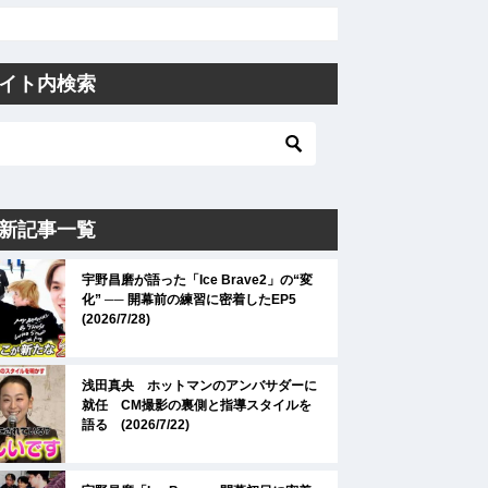
イト内検索
新記事一覧
宇野昌磨が語った「Ice Brave2」の“変
化” ── 開幕前の練習に密着したEP5
(2026/7/28)
浅田真央 ホットマンのアンバサダーに
就任 CM撮影の裏側と指導スタイルを
語る (2026/7/22)