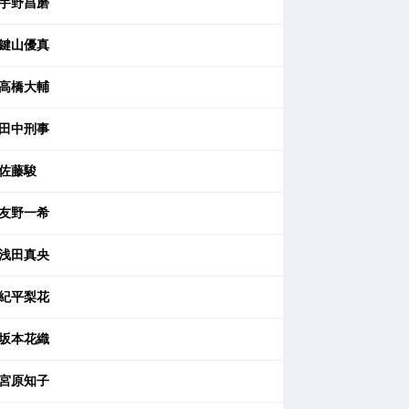
宇野昌磨
鍵山優真
高橋大輔
田中刑事
佐藤駿
友野一希
浅田真央
紀平梨花
坂本花織
宮原知子