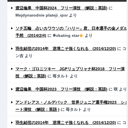
渡辺倫果 中国杯2024 フリー演技 (解説：英語)
に
Mejdynarodnie plateji_rpsr
より
ソチ五輪 占いカワウソの「ハリー」君、日本選手の金メダル
予想 (2014/2/4)
に
❄skating star
より
羽生結弦の2014年 逆境こそ強くなれる (2014/12/20)
に
コ
ン吉
より
マーク・ゴロニツキー JGPリュブリャナ杯2018 フリー演
技 (解説：英語)
に
苺タルト
より
渡辺倫果 中国杯2023 フリー演技 (解説：英語)
に
咲
より
アンドレアス・ノルデバック 世界ジュニア選手権2023 シ
ート演技 (解説：英語 )
に
苺タルト
より
羽生結弦の2014年 逆境こそ強くなれる (2014/12/20)
に
コ