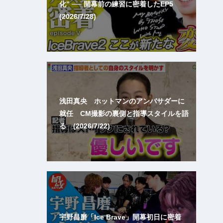
化” ── 開幕前の練習に密着したEP5
(2026/7/28)
浅田真央 ホットマンのアンバサダーに
就任 CM撮影の裏側と指導スタイルを語
る (2026/7/22)
宇野昌磨「Ice Brave」開幕初日に密着