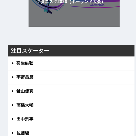
グダニスク2026（ポーランド大会）
注目スケーター
羽生結弦
宇野昌磨
鍵山優真
高橋大輔
田中刑事
佐藤駿